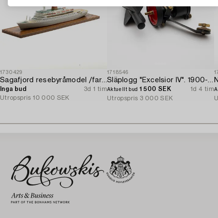
1730429
1718546
1
Sagafjord resebyråmodel /fartygsmodel.
Släplogg "Excelsior IV". 1900-talets mitt.
N
Inga bud
3d 1 tim
1 500 SEK
1d 4 tim
Aktuellt bud
A
Utropspris
10 000 SEK
Utropspris
3 000 SEK
U