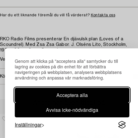
Har du ett liknande föremål du vill få värderat?
Kontakta oss
RKO Radio Films presenterar En djävulsk plan (Loves of a
Scoundrel). Med Zsa Zsa Gabor. J. Olséns Lito, Stockholm,
1957. 100 x 70 cm. Oramad.
Veck. Smärre kantrevor.
Genom att klicka på "acceptera alla" samtycker du till
lagring av cookies på din enhet för att förbättra
navigeringen på webbplatsen, analysera webbplatsens
Köpinformation
användning och anpassa vår marknadsföring.
Acceptera alla
Andra har även tittat på
Avvisa icke-nödvändiga
Inställningar