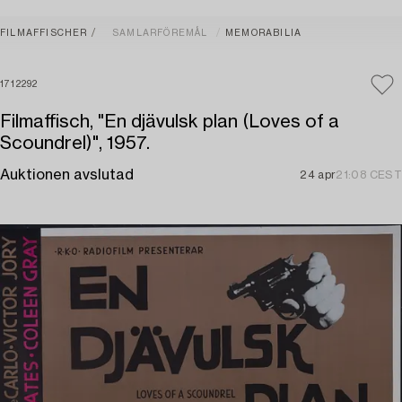
FILMAFFISCHER
SAMLARFÖREMÅL
MEMORABILIA
1712292
Filmaffisch, "En djävulsk plan (Loves of a
Scoundrel)", 1957.
Auktionen avslutad
24 apr
21:08 CEST