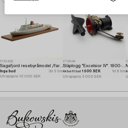
1730429
1718546
1
Sagafjord resebyråmodel /fartygsmodel.
Släplogg "Excelsior IV". 1900-talets mitt.
N
Inga bud
3d 5 tim
1 500 SEK
1d 8 tim
Aktuellt bud
A
Utropspris
10 000 SEK
Utropspris
3 000 SEK
U