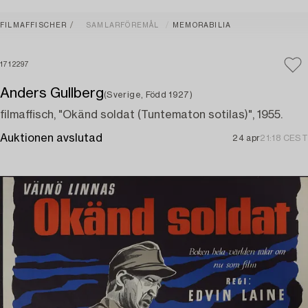
FILMAFFISCHER
SAMLARFÖREMÅL
MEMORABILIA
1712297
Anders Gullberg
(Sverige, Född 1927)
filmaffisch, "Okänd soldat (Tuntematon sotilas)", 1955.
Auktionen avslutad
24 apr
21:18 CEST