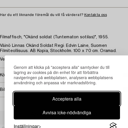
Har du ett liknande föremål du vill få värderat?
Kontakta oss
Filmaffisch, "Okänd soldat (Tuntematon sotilas)", 1955.
Väinö Linnas Okänd Soldat Regi: Edvin Laine, Suomen
Filmiteollisuus. AB Kopia, Stockholm. 100 x 70 cm. Oramad.
Veck. Smärre kantskador.
Genom att klicka på "acceptera alla" samtycker du till
lagring av cookies på din enhet för att förbättra
Köpinformation
navigeringen på webbplatsen, analysera webbplatsens
användning och anpassa vår marknadsföring.
Bildrättigheter
Acceptera alla
Avvisa icke-nödvändiga
Andra har även tittat på
Inställningar