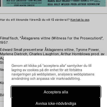
Har du ett liknande föremål du vill få värderat?
Kontakta oss
Filmaffisch, "Åklagarens vittne (Witness for the Prosecution)",
1957.
Edward Small presenterar Åklagarens vittne, Tyrone Power,
Marlene Dietrich, Charles Laughton, Arthur Hornblowa prod. av
Agatha Christies thriller, United Artists. Bok-Lito AB, Borås.
Stämplad numrering 708. 100 x 69 cm. Oramad.
Genom att klicka på "acceptera alla" samtycker du till
lagring av cookies på din enhet för att förbättra
Veck. Smärre skador. Kantlagningar.
navigeringen på webbplatsen, analysera webbplatsens
användning och anpassa vår marknadsföring.
Köpinformation
Acceptera alla
Bildrättigheter
Avvisa icke-nödvändiga