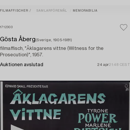
FILMAFFISCHER
SAMLARFÖREMÅL
MEMORABILIA
1712303
Gösta Åberg
(Sverige, 1905-1981)
filmaffisch, "Åklagarens vittne (Witness for the
Prosecution)", 1957.
Auktionen avslutad
24 apr
21:48 CEST