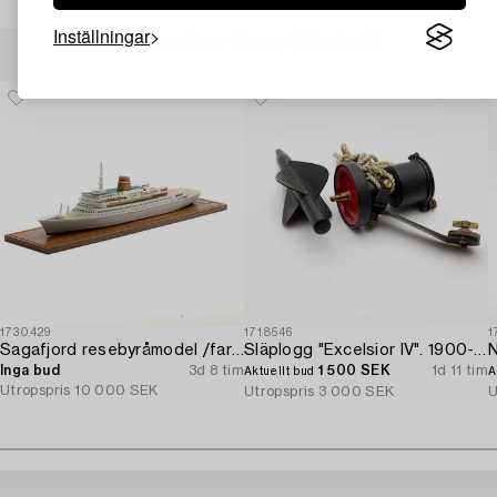
Inställningar
Andra har även tittat på
1730429
1718546
1
Sagafjord resebyråmodel /fartygsmodel.
Släplogg "Excelsior IV". 1900-talets mitt.
N
Inga bud
3d 8 tim
1 500 SEK
1d 11 tim
Aktuellt bud
A
Utropspris
10 000 SEK
Utropspris
3 000 SEK
U