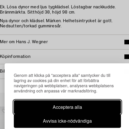
Ek. Lösa dynor med ljus tygklädsel. Löstagbar nackkudde.
Brännmärkta. Sitthöjd 38, höjd 98 cm.
Nya dynor och klädsel. Märken. Helhetsintrycket är gott.
Nedsutten/torkad gummiresår.
Mer om Hans J. Wegner
Köpinformation
Bildrättigheter
Genom att klicka på "acceptera alla" samtycker du till
lagring av cookies på din enhet för att förbättra
navigeringen på webbplatsen, analysera webbplatsens
användning och anpassa vår marknadsföring.
Andra har även tittat på
Acceptera alla
Avvisa icke-nödvändiga