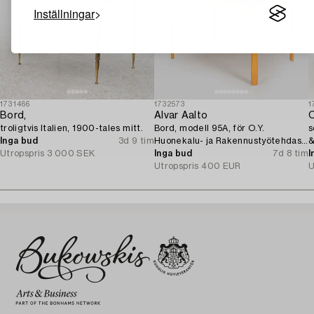
Inställningar
1731466
1732573
1
Bord,
Alvar Aalto
C
troligtvis Italien, 1900-tales mitt.
Bord, modell 95A, för O.Y.
s
Inga bud
3d 9 tim
Huonekalu- ja Rakennustyötehdas
&
Utropspris
3 000 SEK
A.B. 1940-tal.
Inga bud
7d 8 tim
I
Utropspris
400 EUR
U