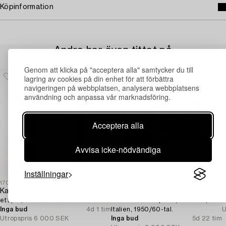
Köpinformation
Andra har även tittat på
Genom att klicka på "acceptera alla" samtycker du till
lagring av cookies på din enhet för att förbättra
navigeringen på webbplatsen, analysera webbplatsens
användning och anpassa vår marknadsföring.
Acceptera alla
Avvisa icke-nödvändiga
Inställningar
1706420
1731456
1
Kandelabrar,
Trampbil,
V
ett par, sent 1800-tal.
"Ferrari Indianapolis", Giordani,
I
Inga bud
4d 1 tim
Italien, 1950/60-tal.
U
Utropspris
6 000 SEK
Inga bud
5d 22 tim