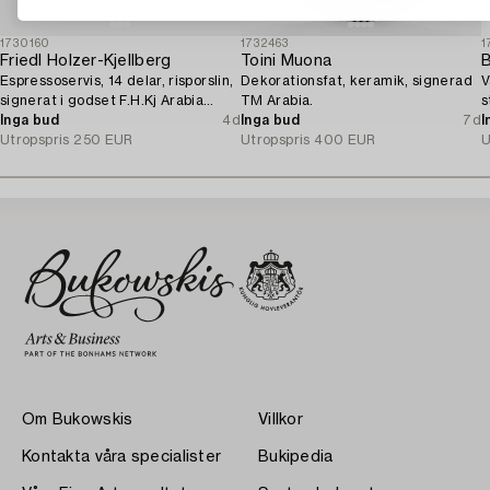
1730160
1732463
1
Friedl Holzer-Kjellberg
Toini Muona
Espressoservis, 14 delar, risporslin,
Dekorationsfat, keramik, signerad
V
signerat i godset F.H.Kj Arabia
TM Arabia.
s
Finland.
Inga bud
4d
Inga bud
7d
I
Utropspris
250 EUR
Utropspris
400 EUR
U
Om Bukowskis
Villkor
Kontakta våra specialister
Bukipedia