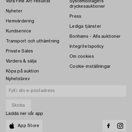
Våra Fine Art-resultat
Systembolagets
dryckesauktioner
Nyheter
Press
Hemvärdering
Lediga tjänster
Kundservice
Bonhams - Alla auktioner
Transport och uthämtning
Integritetspolicy
Private Sales
Om cookies
Värdera & sälja
Cookie-inställningar
Köpa på auktion
Nyhetsbrev
Ladda ner vår app
App Store