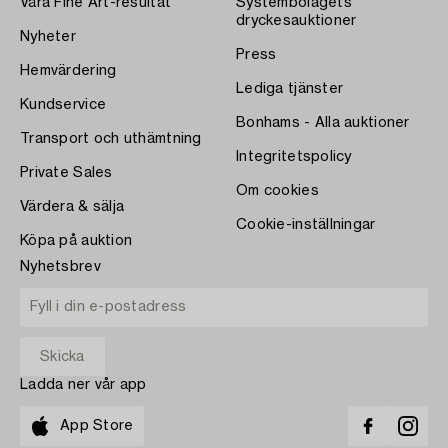
Våra Fine Art-resultat
Systembolagets
dryckesauktioner
Nyheter
Press
Hemvärdering
Lediga tjänster
Kundservice
Bonhams - Alla auktioner
Transport och uthämtning
Integritetspolicy
Private Sales
Om cookies
Värdera & sälja
Cookie-inställningar
Köpa på auktion
Nyhetsbrev
Ladda ner vår app
App Store