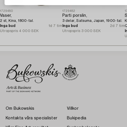
1729480
1729482
1
Vaser,
Parti porslin,
S
2 st, Kina, 1800-tal.
3 delar, Satsuma, Japan, 1900-tal.
K
Inga bud
1d 7 tim
Inga bud
2d 7 tim
Q
Utropspris
4 000 SEK
Utropspris
3 000 SEK
I
U
Om Bukowskis
Villkor
Kontakta våra specialister
Bukipedia