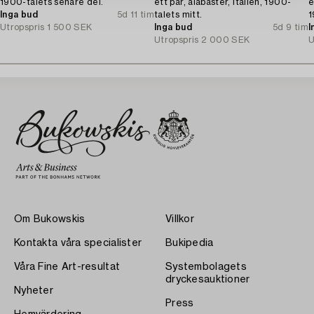
1900-talets senare del.
ett par, alabaster, Italien, 1900-
e
Inga bud
5d 11 tim
talets mitt.
1
Utropspris
1 500 SEK
Inga bud
5d 9 tim
I
Utropspris
2 000 SEK
U
Om Bukowskis
Villkor
Kontakta våra specialister
Bukipedia
Våra Fine Art-resultat
Systembolagets
dryckesauktioner
Nyheter
Press