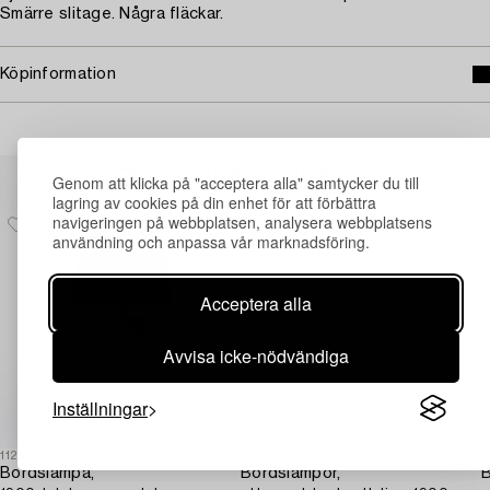
Smärre slitage. Några fläckar.
Köpinformation
Andra har även tittat på
Genom att klicka på "acceptera alla" samtycker du till
lagring av cookies på din enhet för att förbättra
navigeringen på webbplatsen, analysera webbplatsens
användning och anpassa vår marknadsföring.
Acceptera alla
Avvisa icke-nödvändiga
Inställningar
1129427
1730858
1
Bordslampa,
Bordslampor,
B