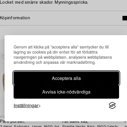
Locket med smärre skador. Mynningsspricka.
Köpinformation
Andra har även tittat på
Genom att klicka på "acceptera alla" samtycker du till
lagring av cookies på din enhet för att förbättra
navigeringen på webbplatsen, analysera webbplatsens
användning och anpassa vår marknadsföring.
Acceptera alla
Avvisa icke-nödvändiga
Inställningar
1729482
1729476
1
Parti porslin,
Fat samt vas,
P
3 delar, Satsuma, Japan, 1900-tal.
Famille Verte, Kina, 1900-talets
p