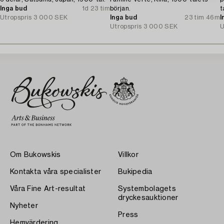
Inga bud
1d 23 tim
början.
t
Utropspris
3 000 SEK
Inga bud
23 tim 46m
I
Utropspris
3 000 SEK
U
Om Bukowskis
Villkor
Kontakta våra specialister
Bukipedia
Våra Fine Art-resultat
Systembolagets
dryckesauktioner
Nyheter
Press
Hemvärdering