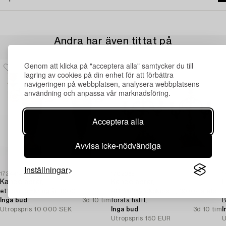
Andra har även tittat på
Genom att klicka på "acceptera alla" samtycker du till
lagring av cookies på din enhet för att förbättra
navigeringen på webbplatsen, analysera webbplatsens
användning och anpassa vår marknadsföring.
Acceptera alla
Avvisa icke-nödvändiga
Inställningar
1724414
1702065
1
Kandelabrar,
Kandelabrar,
L
ett par, omkring år 1900.
ett par, nyrokoko-stil, 1900-talets
e
Inga bud
3d 10 tim
första hälft.
B
Utropspris
10 000 SEK
Inga bud
3d 10 tim
I
Utropspris
150 EUR
U