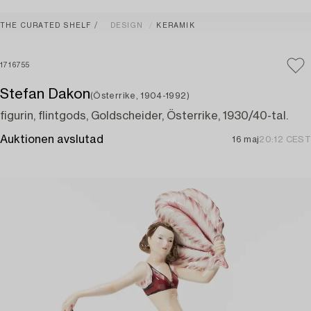
THE CURATED SHELF
DESIGN
KERAMIK
1716755
Stefan Dakon
(Österrike, 1904-1992)
figurin, flintgods, Goldscheider, Österrike, 1930/40-tal.
Auktionen avslutad
16 maj
20:12 CEST