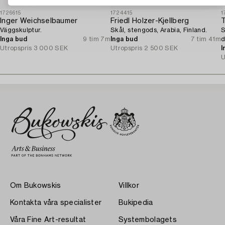
1726615
1724415
1
Inger Weichselbaumer
Friedl Holzer-Kjellberg
Väggskulptur.
Skål, stengods, Arabia, Finland.
S
Inga bud
9 tim 7m
Inga bud
7 tim 41m
d
Utropspris
3 000 SEK
Utropspris
2 500 SEK
I
U
Om Bukowskis
Villkor
Kontakta våra specialister
Bukipedia
Våra Fine Art-resultat
Systembolagets