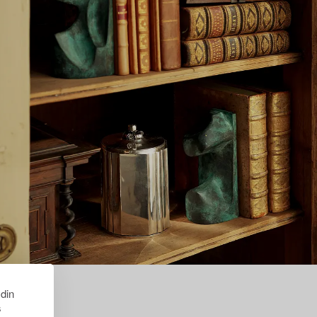
 din
s