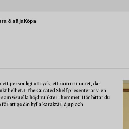
ra & sälja
Köpa
r ett personligt uttryck, ett rum i rummet, där
t helhet. I The Curated Shelf presenterar vi en
om visuella höjdpunkter i hemmet. Här hittar du
för att ge din hylla karaktär, djup och