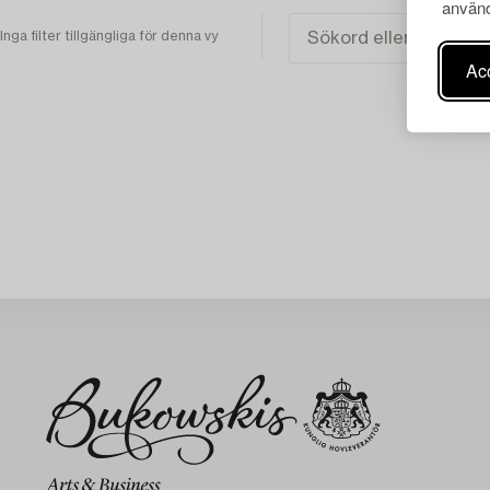
använd
Inga filter tillgängliga för denna vy
Acc