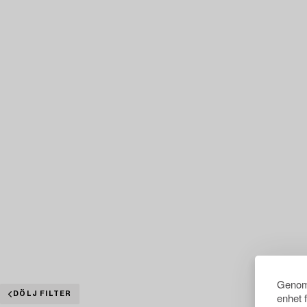
Genom 
DÖLJ FILTER
enhet 