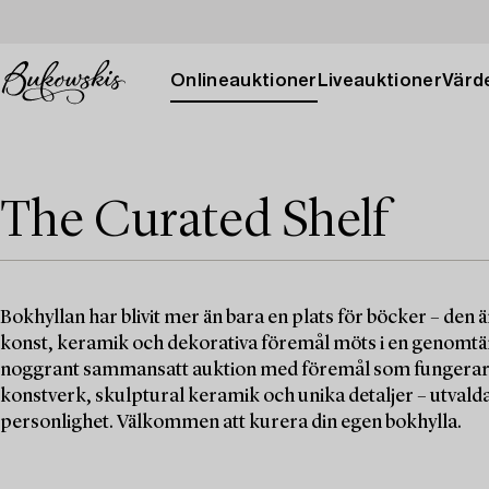
Onlineauktioner
Liveauktioner
Värde
The Curated Shelf
Bokhyllan har blivit mer än bara en plats för böcker – den ä
konst, keramik och dekorativa föremål möts i en genomtänk
noggrant sammansatt auktion med föremål som fungerar s
konstverk, skulptural keramik och unika detaljer – utvalda 
personlighet. Välkommen att kurera din egen bokhylla.