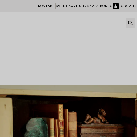
KONTAKT
SVENSKA
EUR
SKAPA KONTO
LOGGA IN