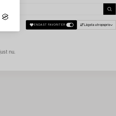
Lägsta utropspris
ENDAST FAVORITER
just nu.