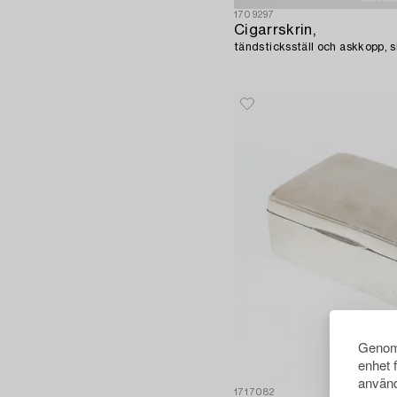
1709297
Cigarrskrin,
tändsticksställ och askkopp, s
Genom 
enhet 
använd
1717082