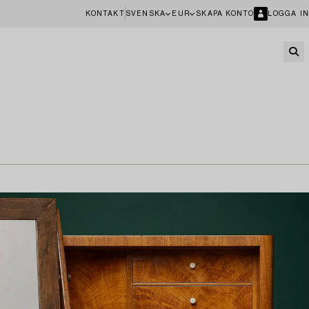
KONTAKT
SVENSKA
EUR
SKAPA KONTO
LOGGA IN