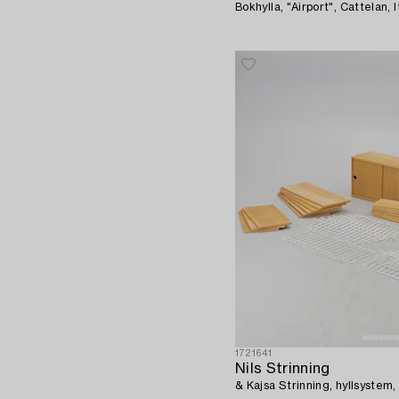
Bokhylla, "Airport", Cattel
1721641
Nils Strinning
& Kajsa Strinning, hyllsystem, 