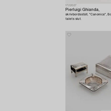
1722027
Pierluigi Ghianda,
skrivbordsställ, "Canonica", 
talets slut.