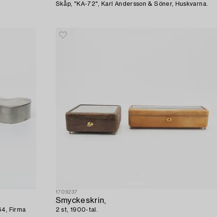
Skåp, "KA-72", Karl Andersson & Söner, Huskvarna.
1709237
Smyckeskrin,
64, Firma
2 st, 1900-tal.