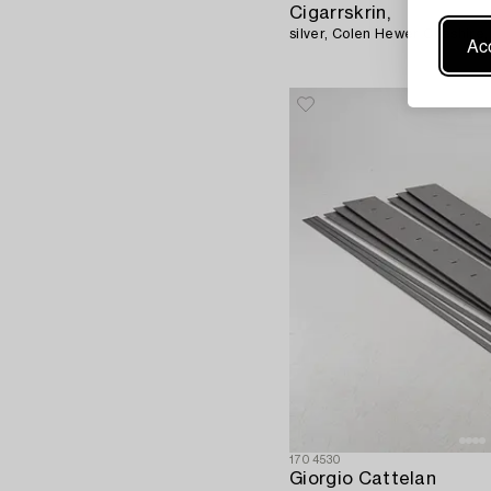
Cigarrskrin,
silver, Colen Hewer Cheshire,
Acc
1704530
Giorgio Cattelan