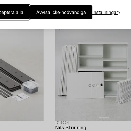
Nils Jonsson,
 Chester, England 1910.
sideboard, ”Gigant", Troeds, 1950-60-tal.
eptera alla
Avvisa icke-nödvändiga
Inställningar
1718024
Nils Strinning