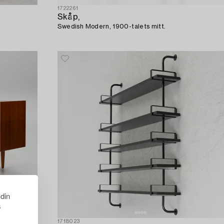
1722261
Skåp,
Swedish Modern, 1900-talets mitt.
 din
s
1718023