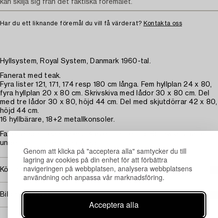
kan skilja sig från det faktiska föremålet.
Har du ett liknande föremål du vill få värderat?
Kontakta oss
Hyllsystem, Royal System, Danmark 1960-tal.
Fanerat med teak.
Fyra lister 121, 171, 174 resp 180 cm långa. Fem hyllplan 24 x 80,
fyra hyllplan 20 x 80 cm. Skrivskiva med lådor 30 x 80 cm. Del
med tre lådor 30 x 80, höjd 44 cm. Del med skjutdörrar 42 x 80,
höjd 44 cm.
16 hyllbärare, 18+2 metallkonsoler.
Fanerskador, repor, blekt. Kräver montering. Bukowskis har ej
undersökt möbeln monterad.
Genom att klicka på "acceptera alla" samtycker du till
lagring av cookies på din enhet för att förbättra
navigeringen på webbplatsen, analysera webbplatsens
Köpinformation
användning och anpassa vår marknadsföring.
Bildrättigheter
Acceptera alla