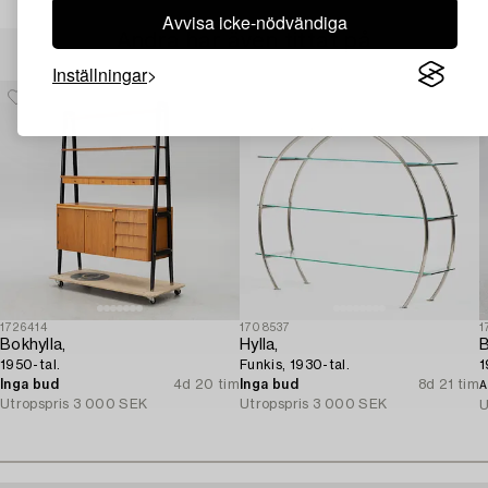
Avvisa icke-nödvändiga
Andra har även tittat på
Inställningar
1726414
1708537
1
Bokhylla,
Hylla,
B
1950-tal.
Funkis, 1930-tal.
1
Inga bud
4d 20 tim
Inga bud
8d 21 tim
A
Utropspris
3 000 SEK
Utropspris
3 000 SEK
U