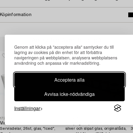
Köpinformation
Andra har även tittat på
Genom att klicka på "acceptera alla" samtycker du till
lagring av cookies på din enhet för att förbättra
navigeringen på webbplatsen, analysera webbplatsens
användning och anpassa vår marknadsföring.
Acceptera alla
Avvisa icke-nödvändiga
Inställningar
1727112
1730811
1
Vicke Lindstrand
Snapsglas på bricka,
G
Servisdelar, 26st, glas, "Iced",
silver och slipat glas, originallåda,
3