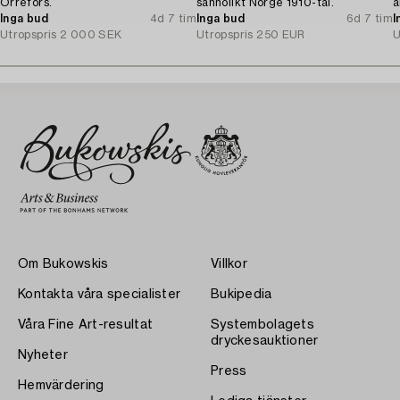
Orrefors.
sannolikt Norge 1910-tal.
a
Inga bud
4d 7 tim
Inga bud
6d 7 tim
I
Utropspris
2 000 SEK
Utropspris
250 EUR
U
Om Bukowskis
Villkor
Kontakta våra specialister
Bukipedia
Våra Fine Art-resultat
Systembolagets
dryckesauktioner
Nyheter
Press
Hemvärdering