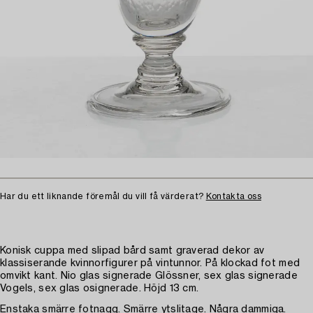
Har du ett liknande föremål du vill få värderat?
Kontakta oss
Konisk cuppa med slipad bård samt graverad dekor av
klassiserande kvinnorfigurer på vintunnor. På klockad fot med
omvikt kant. Nio glas signerade Glössner, sex glas signerade
Vogels, sex glas osignerade. Höjd 13 cm.
Enstaka smärre fotnagg. Smärre ytslitage. Några dammiga.