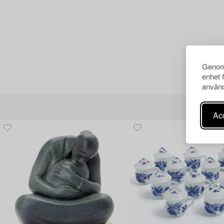
Genom 
enhet 
använd
Acc