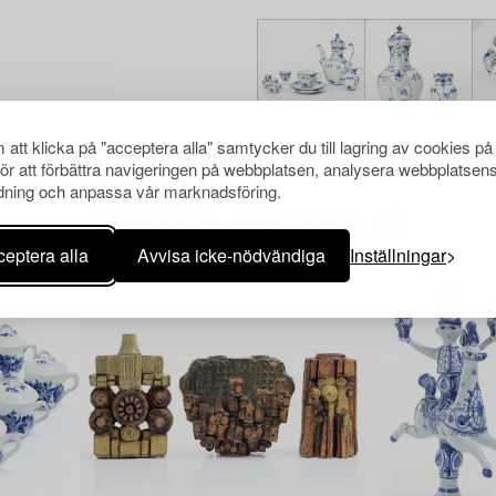
att klicka på "acceptera alla" samtycker du till lagring av cookies på
för att förbättra navigeringen på webbplatsen, analysera webbplatsen
ning och anpassa vår marknadsföring.
Andra har även tittat på
eptera alla
Avvisa icke-nödvändiga
Inställningar