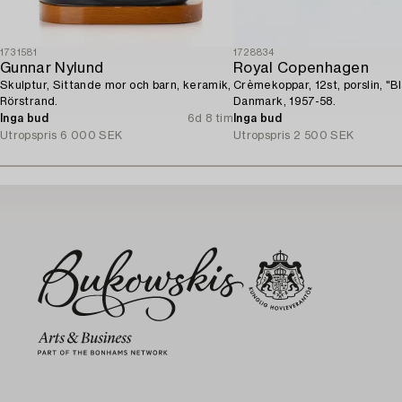
1731581
1728834
Gunnar Nylund
Royal Copenhagen
Skulptur, Sittande mor och barn, keramik,
Crèmekoppar, 12st, porslin, "Bl
Rörstrand.
Danmark, 1957-58.
Inga bud
6d 8 tim
Inga bud
Utropspris
6 000 SEK
Utropspris
2 500 SEK