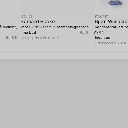
1731122
1730737
Bernard Rooke
Björn Wiinblad
å blomst",
Vaser, 3 st, keramik, stämpelsignerade.
Kandelabrar, ett p
1997.
Inga bud
6d 6 tim
6d 5 tim
Inga bud
Utropspris
2 500 SEK
Utropspris
25 000