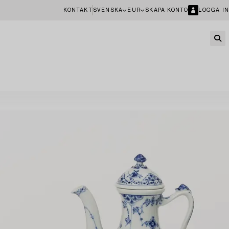
KONTAKT
SVENSKA
EUR
SKAPA KONTO
LOGGA IN