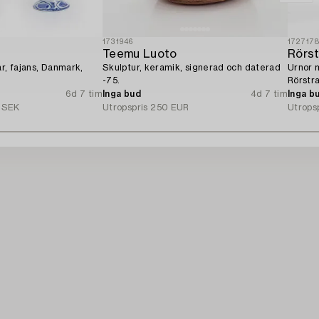
1731946
172717
Teemu Luoto
Rörs
ar, fajans, Danmark,
Skulptur, keramik, signerad och daterad
Urnor 
-75.
Rörstra
6d 7 tim
Inga bud
4d 7 tim
Inga b
 SEK
Utropspris
250 EUR
Utrops