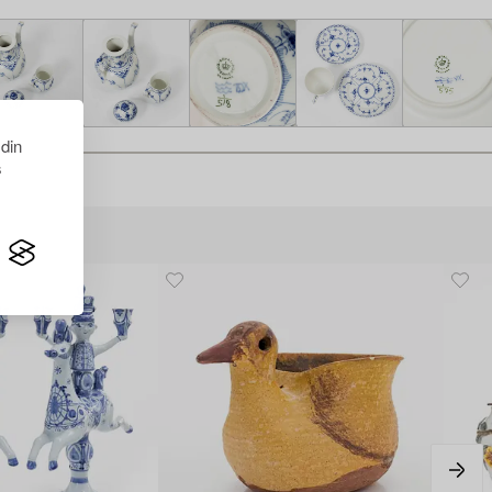
 din
s