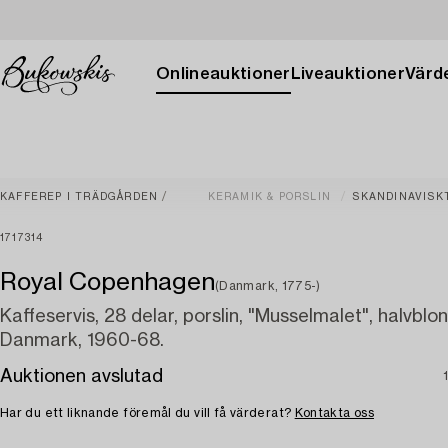
Onlineauktioner
Liveauktioner
Värde
KAFFEREP I TRÄDGÅRDEN
KERAMIK & PORSLIN
SKANDINAVISK
1717314
Royal Copenhagen
(Danmark, 1775-)
Kaffeservis, 28 delar, porslin, "Musselmalet", halvblo
Danmark, 1960-68.
Auktionen avslutad
Har du ett liknande föremål du vill få värderat?
Kontakta oss