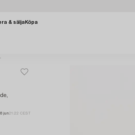
ra & sälja
Köpa
T
nde,
18 jun
21:22 CEST