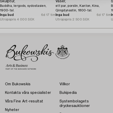
Skulptur,
Vaser,
S
Buddha, lergods, sydostasien,
ett par, porslin, Kanton, Kina,
B
1900-tal.
Qingdynastin, 1800-tal.
1
Inga bud
6d 17 tim
Inga bud
6d 17 tim
I
Utropspris
4 000 SEK
Utropspris
2 500 SEK
U
Om Bukowskis
Villkor
Kontakta våra specialister
Bukipedia
Våra Fine Art-resultat
Systembolagets
dryckesauktioner
Nyheter