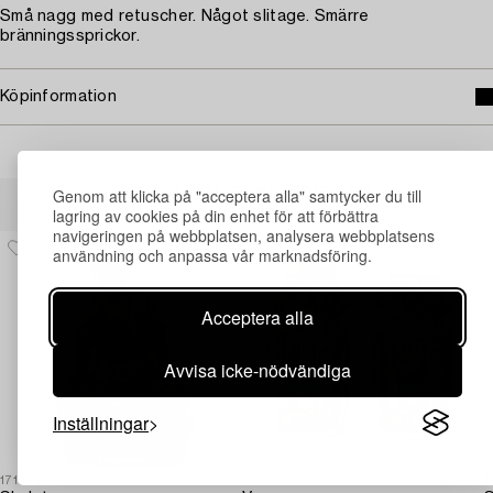
Små nagg med retuscher. Något slitage. Smärre
bränningssprickor.
Köpinformation
Andra har även tittat på
Genom att klicka på "acceptera alla" samtycker du till
lagring av cookies på din enhet för att förbättra
navigeringen på webbplatsen, analysera webbplatsens
användning och anpassa vår marknadsföring.
Acceptera alla
Avvisa icke-nödvändiga
Inställningar
1717294
1716980
1