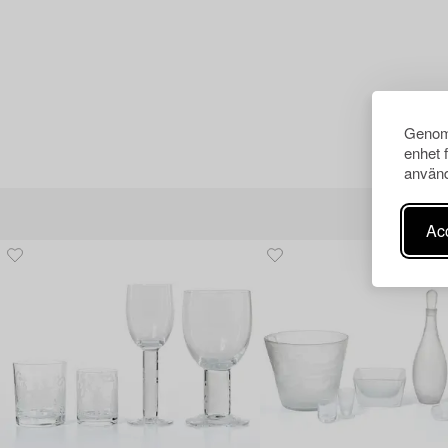
Genom 
enhet 
använd
Acc