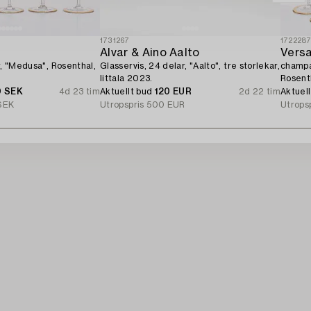
1731267
172228
Alvar & Aino Aalto
Versa
r, "Medusa", Rosenthal,
Glasservis, 24 delar, "Aalto", tre storlekar,
champa
Iittala 2023.
Rosent
0 SEK
4d 23 tim
Aktuellt bud
120 EUR
2d 22 tim
Aktuel
SEK
Utropspris
500 EUR
Utrops