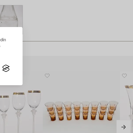
 din
s