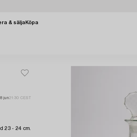
ra & sälja
Köpa
18 jun
21:30 CEST
d 23 - 24 cm.