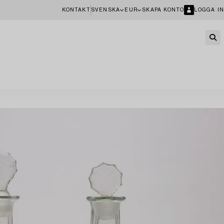
KONTAKT
SVENSKA
EUR
SKAPA KONTO
LOGGA IN