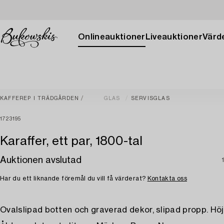
Onlineauktioner
Liveauktioner
Värde
KAFFEREP I TRÄDGÅRDEN
GLAS
SERVISGLAS
1723195
Karaffer, ett par, 1800-tal
Auktionen avslutad
Har du ett liknande föremål du vill få värderat?
Kontakta oss
Ovalslipad botten och graverad dekor, slipad propp. Höj