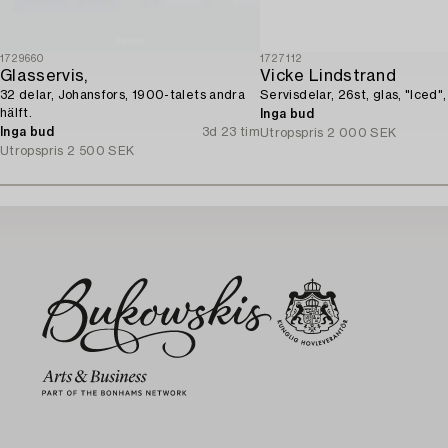
1729660
1727112
Glasservis,
Vicke Lindstrand
32 delar, Johansfors, 1900-talets andra
Servisdelar, 26st, glas, "Iced"
hälft.
Inga bud
Inga bud
3d 23 tim
Utropspris
2 000 SEK
Utropspris
2 500 SEK