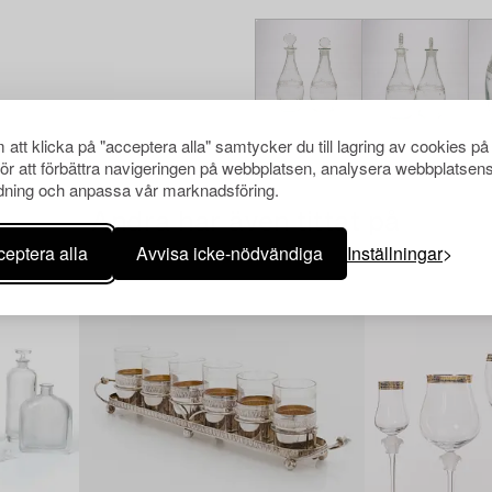
att klicka på "acceptera alla" samtycker du till lagring av cookies på
för att förbättra navigeringen på webbplatsen, analysera webbplatsen
ning och anpassa vår marknadsföring.
Andra har även tittat på
eptera alla
Avvisa icke-nödvändiga
Inställningar