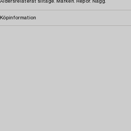
Åldersrelaterat slitage. Märken. Repor. Nagg.
Köpinformation