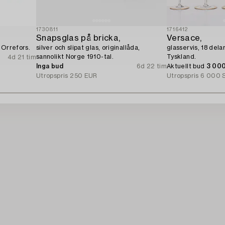
1730811
1716412
Snapsglas på bricka,
Versace,
, Orrefors.
silver och slipat glas, originallåda,
glasservis, 18 dela
sannolikt Norge 1910-tal.
Tyskland.
4d 21 tim
Inga bud
6d 22 tim
Aktuellt bud
3 00
Utropspris
250 EUR
Utropspris
6 000 