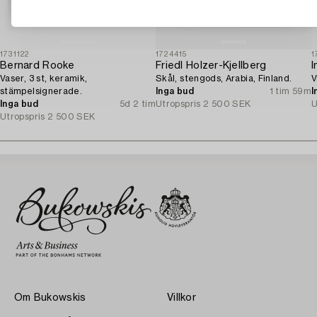
1731122
1724415
1
Bernard Rooke
Friedl Holzer-Kjellberg
I
Vaser, 3 st, keramik,
Skål, stengods, Arabia, Finland.
V
stämpelsignerade.
Inga bud
1 tim 59m
I
Inga bud
5d 2 tim
Utropspris
2 500 SEK
U
Utropspris
2 500 SEK
Om Bukowskis
Villkor