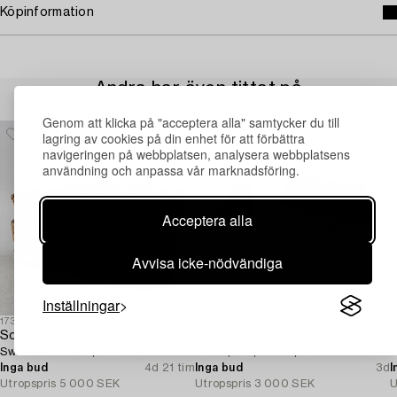
Köpinformation
Andra har även tittat på
Genom att klicka på "acceptera alla" samtycker du till
lagring av cookies på din enhet för att förbättra
navigeringen på webbplatsen, analysera webbplatsens
användning och anpassa vår marknadsföring.
Acceptera alla
Avvisa icke-nödvändiga
Inställningar
1730805
1730379
1
Soffa,
Charles & Ray Eames
S
Swedish Modern, 1940-tal.
Stolar, 5 st, "DSS", Vitra.
D
Inga bud
4d 21 tim
Inga bud
3d
I
Utropspris
5 000 SEK
Utropspris
3 000 SEK
U