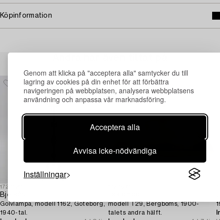
Köpinformation
Andra har även tittat på
Genom att klicka på "acceptera alla" samtycker du till
lagring av cookies på din enhet för att förbättra
navigeringen på webbplatsen, analysera webbplatsens
användning och anpassa vår marknadsföring.
Acceptera alla
Avvisa icke-nödvändiga
Inställningar
1727620
1727930
1
Bjerkås
Taklampa,
L
Golvlampa, modell 1162, Göteborg,
modell T29, Bergboms, 1900-
1
1940-tal.
talets andra hälft.
I