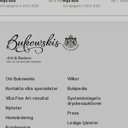
Inga bud
4d 8 tim
Inga bud
4d 7 tim
U
Utropspris
4 000 SEK
Utropspris
1 500 SEK
Om Bukowskis
Villkor
Kontakta våra specialister
Bukipedia
Våra Fine Art-resultat
Systembolagets
dryckesauktioner
Nyheter
Press
Hemvärdering
Lediga tjänster
Kundservice