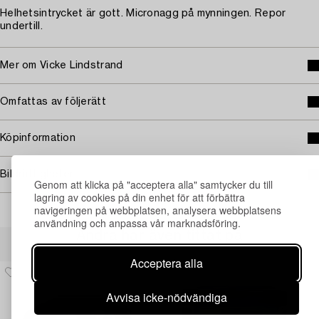
Helhetsintrycket är gott. Micronagg på mynningen. Repor
undertill.
Mer om Vicke Lindstrand
Omfattas av följerätt
Köpinformation
Bildrättigheter
Genom att klicka på "acceptera alla" samtycker du till
lagring av cookies på din enhet för att förbättra
navigeringen på webbplatsen, analysera webbplatsens
användning och anpassa vår marknadsföring.
Andra har även tittat på
Acceptera alla
Avvisa icke-nödvändiga