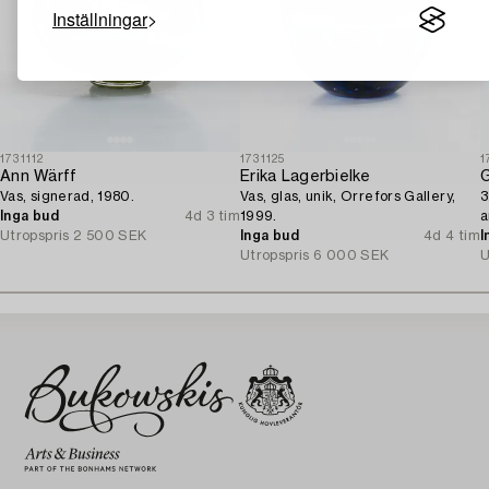
Inställningar
1731112
1731125
1
Ann Wärff
Erika Lagerbielke
G
Vas, signerad, 1980.
Vas, glas, unik, Orrefors Gallery,
3
Inga bud
4d 3 tim
1999.
a
Utropspris
2 500 SEK
Inga bud
4d 4 tim
I
Utropspris
6 000 SEK
U