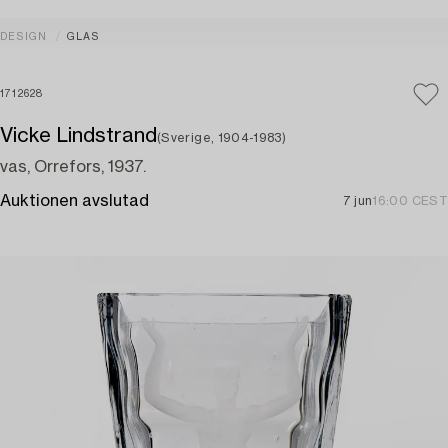
DESIGN
GLAS
1712628
Vicke Lindstrand
(Sverige, 1904-1983)
vas, Orrefors, 1937.
Auktionen avslutad
7 jun
16:00 CEST