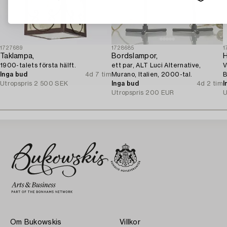
1727689
1728685
1
Taklampa,
Bordslampor,
H
1900-talets första hälft.
ett par, ALT Luci Alternative,
V
Inga bud
4d 7 tim
Murano, Italien, 2000-tal.
B
Utropspris
2 500 SEK
Inga bud
4d 2 tim
1
I
Utropspris
200 EUR
U
Om Bukowskis
Villkor