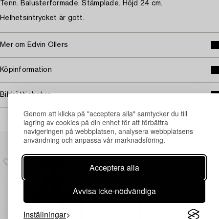
Tenn. Balusterformade. Stämplade. Höjd 24 cm.
Helhetsintrycket är gott.
Mer om Edvin Ollers
Köpinformation
Bildrättigheter
Genom att klicka på "acceptera alla" samtycker du till
lagring av cookies på din enhet för att förbättra
navigeringen på webbplatsen, analysera webbplatsens
Andra har även tittat på
användning och anpassa vår marknadsföring.
Acceptera alla
Avvisa icke-nödvändiga
Inställningar