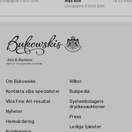
Utropspris
1 500 SEK
Inga bud
7d 23 tim
U
Utropspris
3 000 SEK
Om Bukowskis
Villkor
Kontakta våra specialister
Bukipedia
Våra Fine Art-resultat
Systembolagets
dryckesauktioner
Nyheter
Press
Hemvärdering
Lediga tjänster
Kundservice