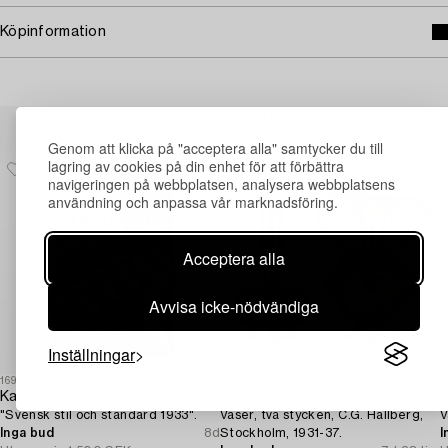
Köpinformation
Andra har även tittat på
Genom att klicka på "acceptera alla" samtycker du till
lagring av cookies på din enhet för att förbättra
navigeringen på webbplatsen, analysera webbplatsens
användning och anpassa vår marknadsföring.
Acceptera alla
Avvisa icke-nödvändiga
Inställningar
1697202
1727576
1
Katalog,
Sylvia Stave
C
"Svensk stil och standard 1933".
Vaser, två stycken, C.G. Hallberg,
V
Inga bud
8d
Stockholm, 1931-37.
I