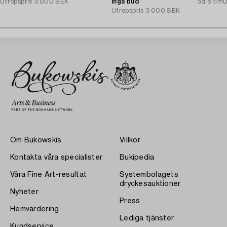
Utropspris
3 000 SEK
Inga bud
5d 8 tim
U
Utropspris
3 000 SEK
Om Bukowskis
Villkor
Kontakta våra specialister
Bukipedia
Våra Fine Art-resultat
Systembolagets
dryckesauktioner
Nyheter
Press
Hemvärdering
Lediga tjänster
Kundservice