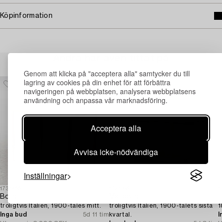
Köpinformation
Andra har även tittat på
Genom att klicka på "acceptera alla" samtycker du till
lagring av cookies på din enhet för att förbättra
navigeringen på webbplatsen, analysera webbplatsens
användning och anpassa vår marknadsföring.
Acceptera alla
Avvisa icke-nödvändiga
Inställningar
1731466
1721356
1
Bord,
Matbord,
D
troligtvis Italien, 1900-tales mitt.
troligtvis Italien, 1900-talets sista
1
Inga bud
5d 11 tim
kvartal.
I