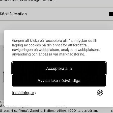
Åldersrelaterat slitage. Avnött.
Köpinformation
Andra har även tittat på
Genom att klicka på "acceptera alla" samtycker du till
lagring av cookies på din enhet för att förbättra
navigeringen på webbplatsen, analysera webbplatsens
användning och anpassa vår marknadsföring.
Acceptera alla
Avvisa icke-nödvändiga
Inställningar
1730472
1726623
1
Achille Castiglioni
Vilstol,
S
Stolar, 4 st, "Irma", Zanotta, Italien.
rotting, 1900-talets början.
s