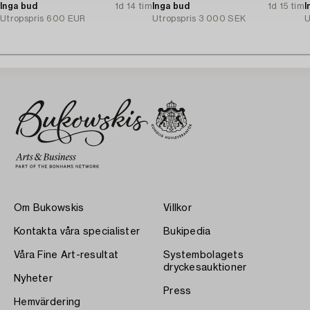
Inga bud
1d 14 tim
Inga bud
1d 15 tim
I
Utropspris
600 EUR
Utropspris
3 000 SEK
U
Om Bukowskis
Villkor
Kontakta våra specialister
Bukipedia
Våra Fine Art-resultat
Systembolagets
dryckesauktioner
Nyheter
Press
Hemvärdering