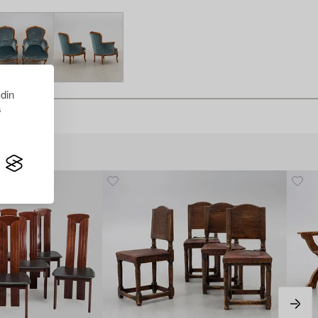
 din
s