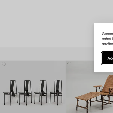
Genom 
enhet 
använd
Acc