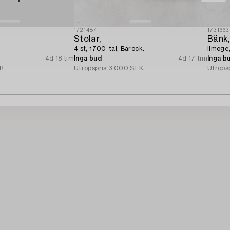
1721487
1731663
Stolar,
Bänk,
4 st, 1700-tal, Barock.
llmoge
4d 18 tim
Inga bud
4d 17 tim
Inga b
R
Utropspris
3 000 SEK
Utrops