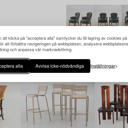
att klicka på "acceptera alla" samtycker du till lagring av cookies på
för att förbättra navigeringen på webbplatsen, analysera webbplatsen
ning och anpassa vår marknadsföring.
Andra har även tittat på
eptera alla
Avvisa icke-nödvändiga
Inställningar