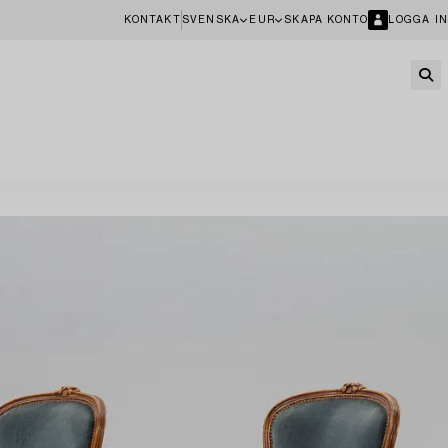
KONTAKT
SVENSKA
EUR
SKAPA KONTO
LOGGA IN