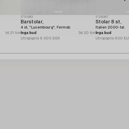
1731360
1728387
Barstolar,
Stolar 8 st,
4 st, "Luxembourg", Fermob.
Italien 2000-tal.
1d 21 tim
Inga bud
3d 20 tim
Inga bud
Utropspris
6 000 SEK
Utropspris
600 EU