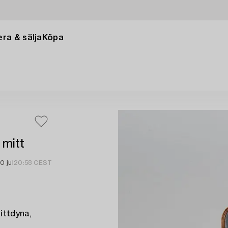
ra & sälja
Köpa
 mitt
10 jul
20:58 CEST
ittdyna,