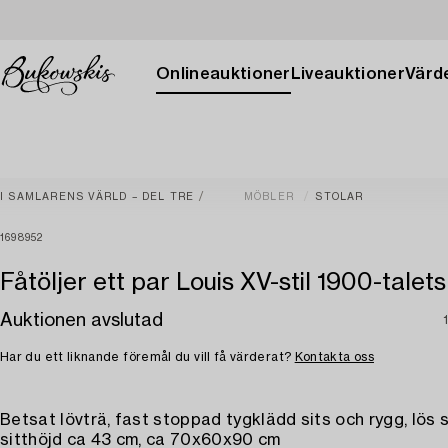
Onlineauktioner
Liveauktioner
Värde
I SAMLARENS VÄRLD – DEL TRE
MÖBLER
STOLAR
1698952
Fåtöljer ett par Louis XV-stil 1900-talets
Auktionen avslutad
Har du ett liknande föremål du vill få värderat?
Kontakta oss
Betsat lövträ, fast stoppad tygklädd sits och rygg, lös s
sitthöjd ca 43 cm, ca 70x60x90 cm