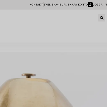
KONTAKT
SVENSKA
EUR
SKAPA KONTO
LOGGA IN