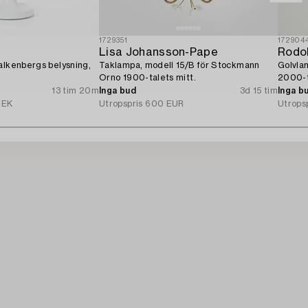
1729351
172904
Lisa Johansson-Pape
Rodol
alkenbergs belysning,
Taklampa, modell 15/B för Stockmann
Golvlam
Orno 1900-talets mitt.
2000-t
13 tim 20m
Inga bud
3d 15 tim
Inga b
SEK
Utropspris
600 EUR
Utrops