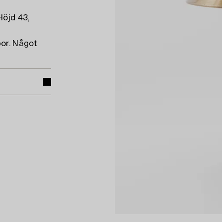
Höjd 43,
por. Något