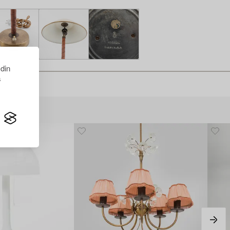
 din
s