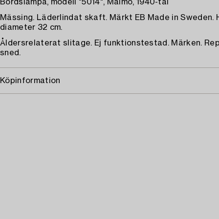
Bordslampa, modell "5014", Malmö, 1940-tal
Mässing. Läderlindat skaft. Märkt EB Made in Sweden. 
diameter 32 cm.
Åldersrelaterat slitage. Ej funktionstestad. Märken. Re
sned.
Köpinformation