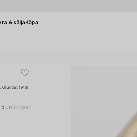
ra & sälja
Köpa
, Grundat 1918)
10 jul
21:12 CEST