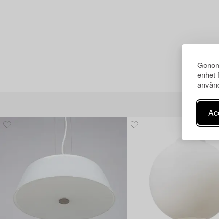
Genom 
enhet 
använd
Acc