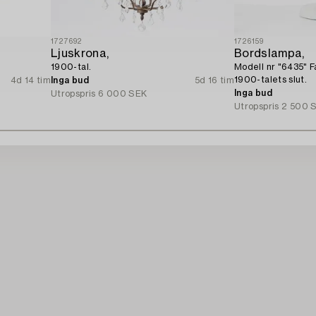
1727692
1726159
Ljuskrona,
Bordslampa,
1900-tal.
Modell nr "6435" F
1900-talets slut.
4d 14 tim
Inga bud
5d 16 tim
Inga bud
Utropspris
6 000 SEK
Utropspris
2 500 