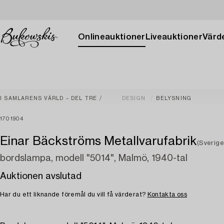
Onlineauktioner
Liveauktioner
Värde
I SAMLARENS VÄRLD – DEL TRE
DESIGN
BELYSNING
1701904
Einar Bäckströms Metallvarufabrik
(Sverige
bordslampa, modell "5014", Malmö, 1940-tal
Auktionen avslutad
Har du ett liknande föremål du vill få värderat?
Kontakta oss