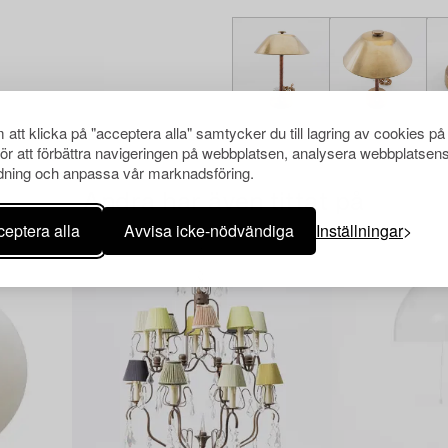
att klicka på "acceptera alla" samtycker du till lagring av cookies på
för att förbättra navigeringen på webbplatsen, analysera webbplatsen
ning och anpassa vår marknadsföring.
Andra har även tittat på
eptera alla
Avvisa icke-nödvändiga
Inställningar