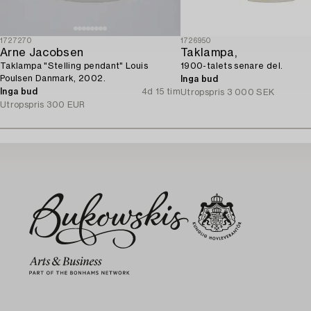
1727270
1726950
Arne Jacobsen
Taklampa,
Taklampa "Stelling pendant" Louis
1900-talets senare del.
Poulsen Danmark, 2002.
Inga bud
Inga bud
4d 15 tim
Utropspris
3 000 SEK
Utropspris
300 EUR