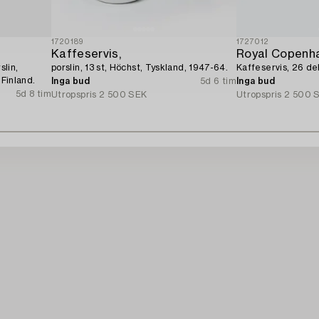
1720189
1727012
Kaffeservis,
Royal Copenh
slin,
porslin, 13 st, Höchst, Tyskland, 1947-64.
Kaffeservis, 26 de
 Finland.
Inga bud
5d 6 tim
Inga bud
5d 8 tim
Utropspris
2 500 SEK
Utropspris
2 500 