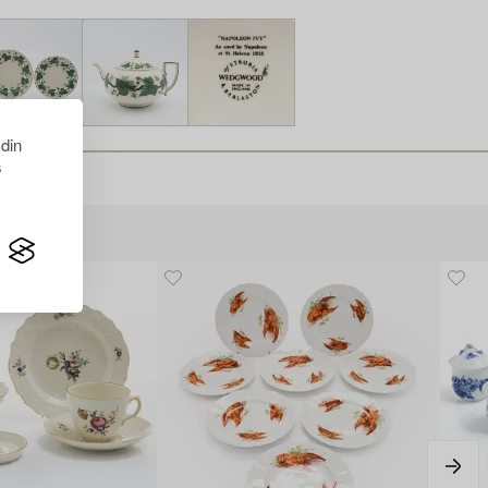
 din
s