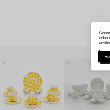
Genom 
enhet 
använd
Acc