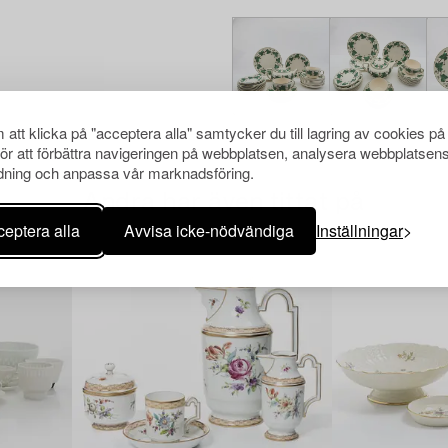
att klicka på "acceptera alla" samtycker du till lagring av cookies på
för att förbättra navigeringen på webbplatsen, analysera webbplatsen
ning och anpassa vår marknadsföring.
Andra har även tittat på
eptera alla
Avvisa icke-nödvändiga
Inställningar