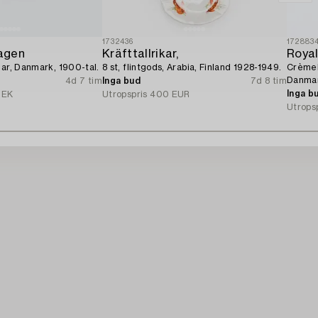
1732436
172883
agen
Kräfttallrikar,
Roya
lar, Danmark, 1900-tal.
8 st, flintgods, Arabia, Finland 1928-1949.
Crèmeko
Danmar
4d 7 tim
Inga bud
7d 8 tim
Inga b
SEK
Utropspris
400 EUR
Utrops