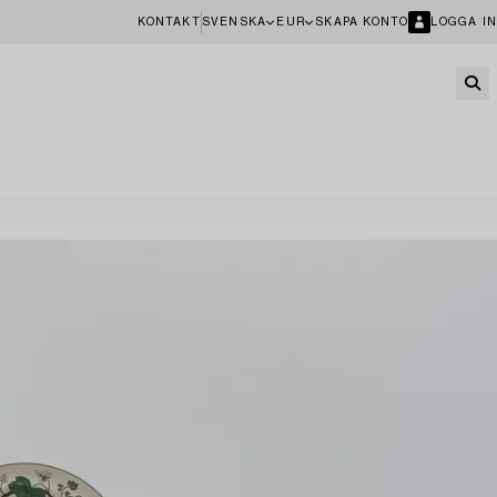
KONTAKT
SVENSKA
EUR
SKAPA KONTO
LOGGA IN