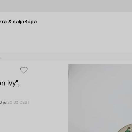
ra & sälja
Köpa
R
n Ivy",
0 jul
20:30 CEST