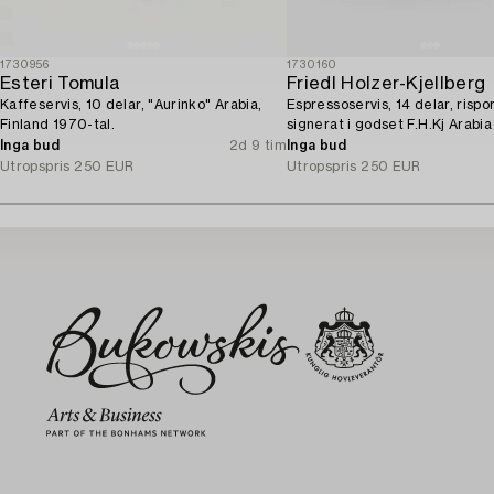
1730956
1730160
Esteri Tomula
Friedl Holzer-Kjellberg
Kaffeservis, 10 delar, "Aurinko" Arabia,
Espressoservis, 14 delar, rispor
Finland 1970-tal.
signerat i godset F.H.Kj Arabia
Inga bud
2d 9 tim
Inga bud
Utropspris
250 EUR
Utropspris
250 EUR