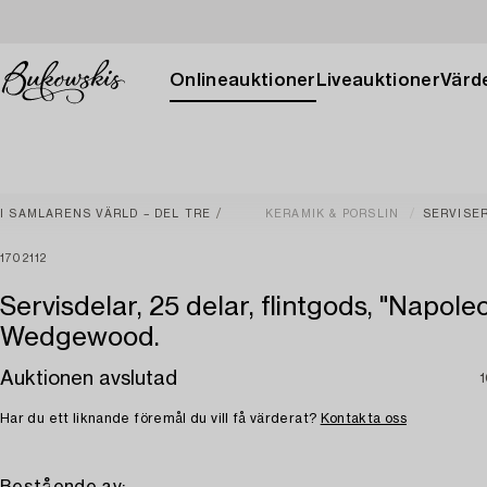
Onlineauktioner
Liveauktioner
Värde
I SAMLARENS VÄRLD – DEL TRE
KERAMIK & PORSLIN
SERVISE
1702112
Servisdelar, 25 delar, flintgods, "Napoleo
Wedgewood.
Auktionen avslutad
1
Har du ett liknande föremål du vill få värderat?
Kontakta oss