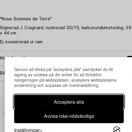
"Nous Sommes de Terre"
Signerad J. Coignard, numrerad 30/75, karborundumetsning, 56
x 44 cm
Ej examinerad ur ram.
Köpinformation
Genom att klicka på "acceptera alla" samtycker du till
Bildrättigheter
lagring av cookies på din enhet för att förbättra
navigeringen på webbplatsen, analysera webbplatsens
användning och anpassa vår marknadsföring.
Andra har även tittat på
Acceptera alla
Avvisa icke-nödvändiga
Inställningar