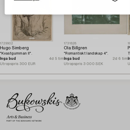
1729902
1731828
1
Hugo Simberg
Ola Billgren
P
"Kvastgumman II".
"Romantiskt landskap 4".
T
Inga bud
4d 5 tim
Inga bud
2d 6 tim
I
Utropspris
300 EUR
Utropspris
3 000 SEK
U