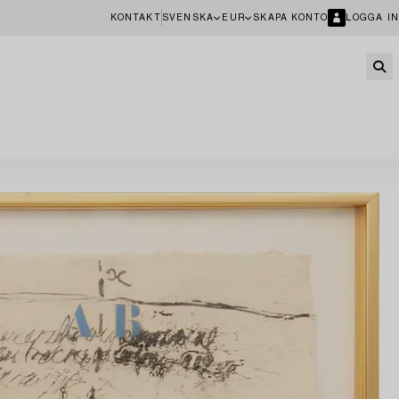
KONTAKT
SVENSKA
EUR
SKAPA KONTO
LOGGA IN