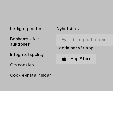
Lediga tjänster
Nyhetsbrev
Bonhams - Alla
auktioner
Ladda ner vår app
Integritetspolicy
App Store
Om cookies
Cookie-inställningar