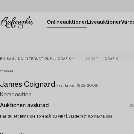
Onlineauktioner
Liveauktioner
Värde
EN SAMLING INTERNATIONELL GRAFIK
KONST
GRAFIK
1713644
James Coignard
(Frankrike, 1925-2008)
Komposition
Auktionen avslutad
2
Har du ett liknande föremål du vill få värderat?
Kontakta oss