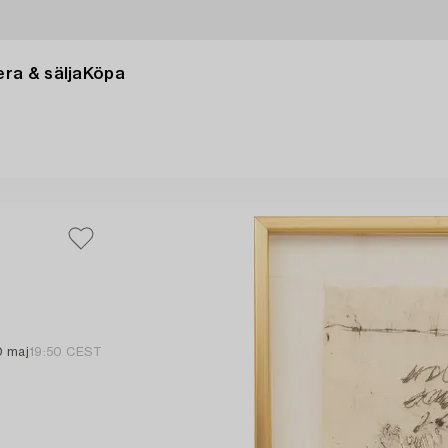
ra & sälja
Köpa
0 maj
19:50 CEST