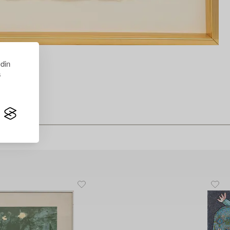
 din
s