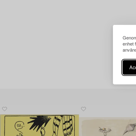
Genom 
enhet 
använd
Acc