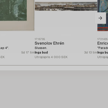
1716795
1731435
Svenolov Ehrén
Enric
ap 4".
Slussen.
"Parad
5d 17 tim
Inga bud
3d 13 tim
Inga b
SEK
Utropspris
4 000 SEK
Utrops