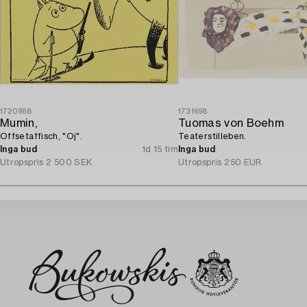
1720988
1731698
Mumin,
Tuomas von Boehm
Offsetaffisch, "Oj".
Teaterstilleben.
Inga bud
1d 15 tim
Inga bud
Utropspris
2 500 SEK
Utropspris
250 EUR