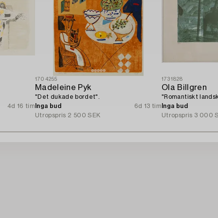
1704255
1731828
Madeleine Pyk
Ola Billgren
"Det dukade bordet".
"Romantiskt landsk
4d 16 tim
Inga bud
6d 13 tim
Inga bud
Utropspris
2 500 SEK
Utropspris
3 000 