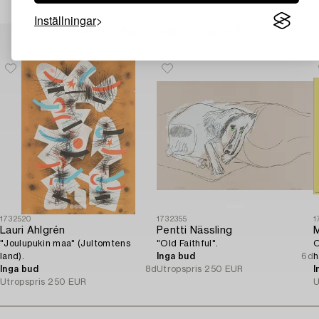
Inställningar
Andra har även tittat på
1732520
1732355
1
Lauri Ahlgrén
Pentti Nässling
M
"Joulupukin maa" (Jultomtens
"Old Faithful".
O
land).
Inga bud
6d
h
Inga bud
8d
Utropspris
250 EUR
u
I
Utropspris
250 EUR
U