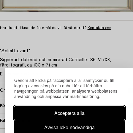
Har du ett liknande föremål du vill få värderat?
Kontakta oss
"Soleil Levant"
Signerad, daterad och numrerad Corneille -85, VII/XX,
färglitografi, ca 103 x 71 cm
Ej examinerad ur ram.
Genom att klicka på "acceptera alla" samtycker du till
lagring av cookies på din enhet för att förbättra
navigeringen på webbplatsen, analysera webbplatsens
Omfattas av följerätt
användning och anpassa vår marknadsföring.
Köpinformation
Acceptera alla
Bildrättigheter
Avvisa icke-nödvändiga