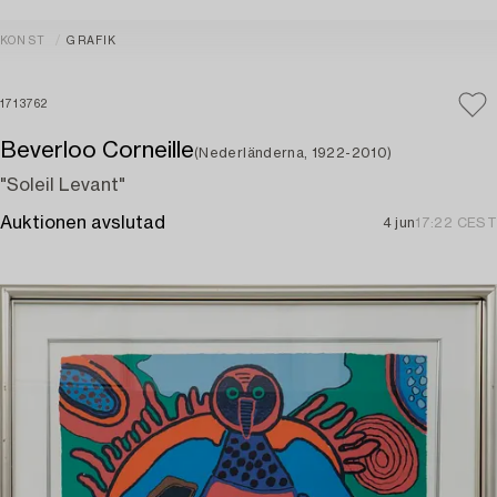
KONST
GRAFIK
1713762
Beverloo Corneille
(Nederländerna, 1922-2010)
"Soleil Levant"
Auktionen avslutad
4 jun
17:22 CEST