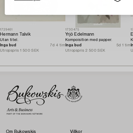
1729461
1730475
1
Hermann Talvik
Yrjö Edelmann
E
Utan titel.
Kompoisition med papper.
K
Inga bud
7d 4 tim
Inga bud
5d 1 tim
I
Utropspris
1 500 SEK
Utropspris
2 500 SEK
U
Om Bukowskis
Villkor