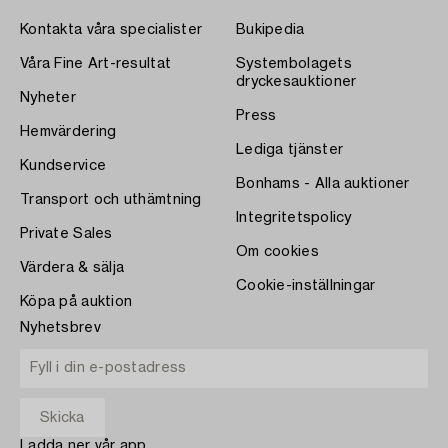
Kontakta våra specialister
Bukipedia
Våra Fine Art-resultat
Systembolagets
dryckesauktioner
Nyheter
Press
Hemvärdering
Lediga tjänster
Kundservice
Bonhams - Alla auktioner
Transport och uthämtning
Integritetspolicy
Private Sales
Om cookies
Värdera & sälja
Cookie-inställningar
Köpa på auktion
Nyhetsbrev
Ladda ner vår app