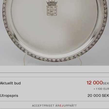
12 000
Aktuellt bud
SEK
≈ 1 100 EUR
Utropspris
20 000 SEK
ACCEPTPRISET ÄR
EJ
UPPNÅTT