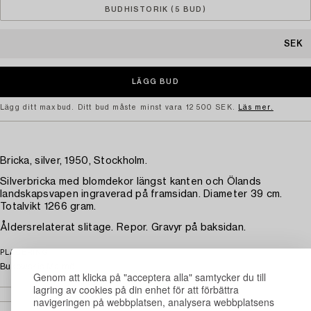
BUDHISTORIK (5 BUD)
SEK
Lägg ditt maxbud. Ditt bud måste minst vara 12 500 SEK.
Läs mer.
Bricka, silver, 1950, Stockholm.
Silverbricka med blomdekor längst kanten och Ölands
landskapsvapen ingraverad på framsidan. Diameter 39 cm.
Totalvikt 1266 gram.
Åldersrelaterat slitage. Repor. Gravyr på baksidan.
PLACERING
Bukowskis Malmö
Genom att klicka på "acceptera alla" samtycker du till
lagring av cookies på din enhet för att förbättra
navigeringen på webbplatsen, analysera webbplatsens