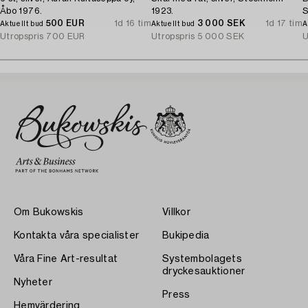
Åbo 1976.
1923.
S
500 EUR
1d 16 tim
3 000 SEK
1d 17 tim
Aktuellt bud
Aktuellt bud
A
Utropspris
700 EUR
Utropspris
5 000 SEK
U
Om Bukowskis
Villkor
Kontakta våra specialister
Bukipedia
Våra Fine Art-resultat
Systembolagets
dryckesauktioner
Nyheter
Press
Hemvärdering