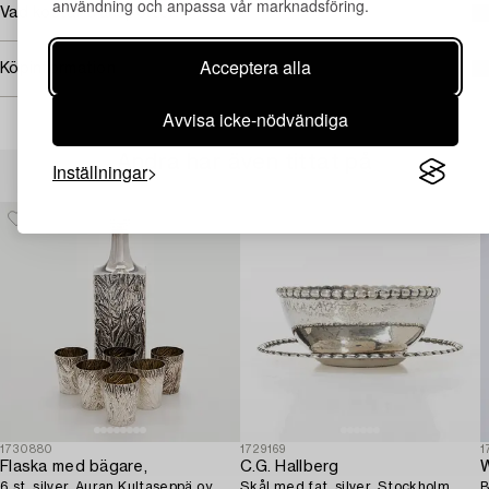
användning och anpassa vår marknadsföring.
Vad kostar transporten?
Acceptera alla
Köpinformation
Avvisa icke-nödvändiga
Andra har även tittat på
Inställningar
1730880
1729169
1
Flaska med bägare,
C.G. Hallberg
W
6 st, silver, Auran Kultaseppä oy,
Skål med fat, silver, Stockholm
B