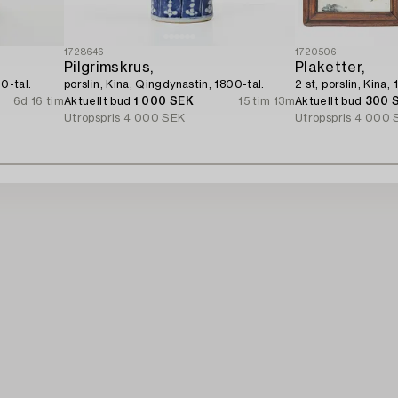
1728646
1720506
Pilgrimskrus,
Plaketter,
0-tal.
porslin, Kina, Qingdynastin, 1800-tal.
2 st, porslin, Kina,
6d 16 tim
Aktuellt bud
1 000 SEK
15 tim 13m
Aktuellt bud
300 
Utropspris
4 000 SEK
Utropspris
4 000 