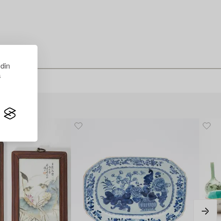
 din
s