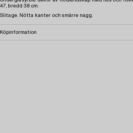
Underglasyrblå dekor av flodlandskap med hus och fisk
47, bredd 38 cm.
Slitage. Nötta kanter och smärre nagg.
Köpinformation