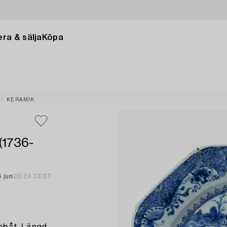
ra & sälja
Köpa
KERAMIK
(1736-
6 jun
20:24 CEST