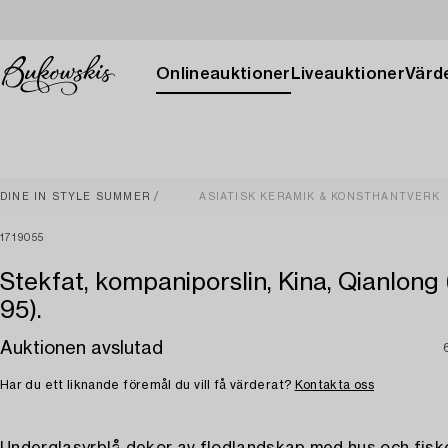
Onlineauktioner
Liveauktioner
Värde
DINE IN STYLE SUMMER
ASIATISK KERAMIK & KONSTHANTVERK
1719055
Stekfat, kompaniporslin, Kina, Qianlong 
95).
Auktionen avslutad
Har du ett liknande föremål du vill få värderat?
Kontakta oss