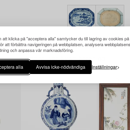
att klicka på "acceptera alla" samtycker du till lagring av cookies på
för att förbättra navigeringen på webbplatsen, analysera webbplatsen
ning och anpassa vår marknadsföring.
Andra har även tittat på
eptera alla
Avvisa icke-nödvändiga
Inställningar