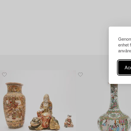
Genom 
enhet 
använd
Acc