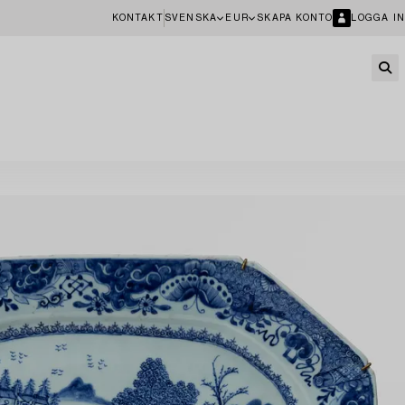
KONTAKT
SVENSKA
EUR
SKAPA KONTO
LOGGA IN