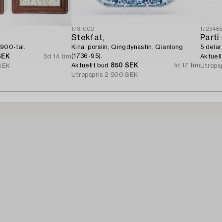
1731002
172948
Stekfat,
Parti 
 1900-tal.
Kina, porslin, Qingdynastin, Qianlong
5 delar
(1736-95).
SEK
5d 14 tim
Aktuel
Aktuellt bud
850 SEK
1d 17 tim
SEK
Utrops
Utropspris
2 500 SEK