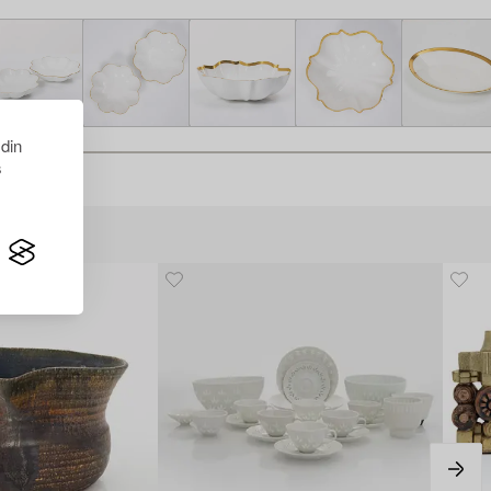
 din
s