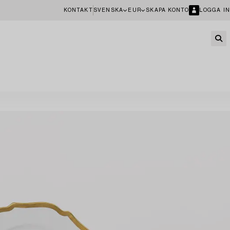
KONTAKT
SVENSKA
EUR
SKAPA KONTO
LOGGA IN