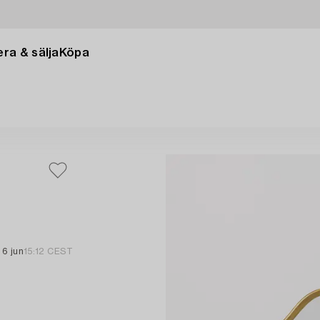
ra & sälja
Köpa
6 jun
15:12 CEST