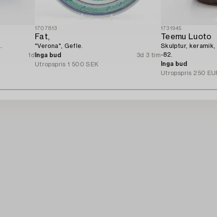
1707813
1731945
Fat,
Teemu Luoto
.
"Verona", Gefle.
Skulptur, keramik,
-82.
1d
Inga bud
3d 3 tim
Inga bud
Utropspris
1 500 SEK
Utropspris
250 EU