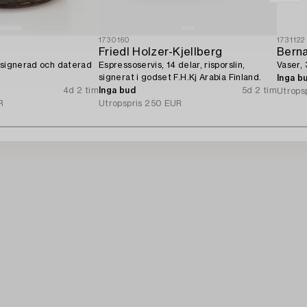
1730160
1731122
Friedl Holzer-Kjellberg
Bern
 signerad och daterad
Espressoservis, 14 delar, risporslin,
Vaser, 
signerat i godset F.H.Kj Arabia Finland.
Inga b
4d 2 tim
Inga bud
5d 2 tim
Utrops
R
Utropspris
250 EUR