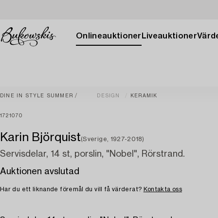
Onlineauktioner
Liveauktioner
Värde
DINE IN STYLE SUMMER
DESIGN
KERAMIK
1721070
Karin Björquist
(Sverige, 1927-2018)
Servisdelar, 14 st, porslin, "Nobel", Rörstrand.
Auktionen avslutad
Har du ett liknande föremål du vill få värderat?
Kontakta oss