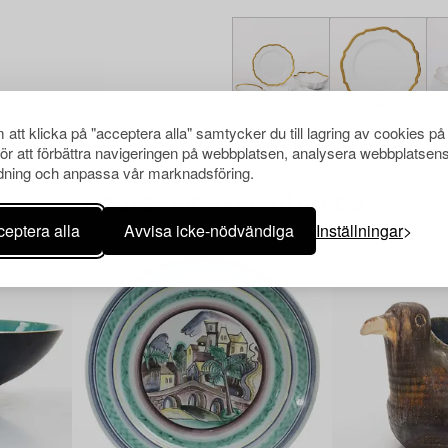
att klicka på "acceptera alla" samtycker du till lagring av cookies på
för att förbättra navigeringen på webbplatsen, analysera webbplatsen
ning och anpassa vår marknadsföring.
Andra har även tittat på
eptera alla
Avvisa icke-nödvändiga
Inställningar