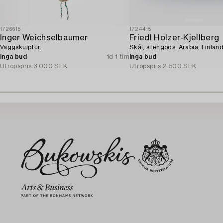
1726615
1724415
Inger Weichselbaumer
Friedl Holzer-Kjellberg
Väggskulptur.
Skål, stengods, Arabia, Finland
Inga bud
1d 1 tim
Inga bud
Utropspris
3 000 SEK
Utropspris
2 500 SEK