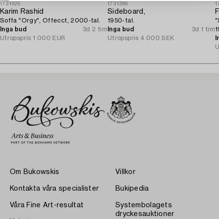
1731925
1731396
1
Karim Rashid
Sideboard,
F
Soffa "Orgy", Offecct, 2000-tal.
1950-tal.
"
Inga bud
3d 2 tim
Inga bud
3d 1 tim
1
Utropspris
1 000 EUR
Utropspris
4 000 SEK
I
U
Om Bukowskis
Villkor
Kontakta våra specialister
Bukipedia
Våra Fine Art-resultat
Systembolagets
dryckesauktioner