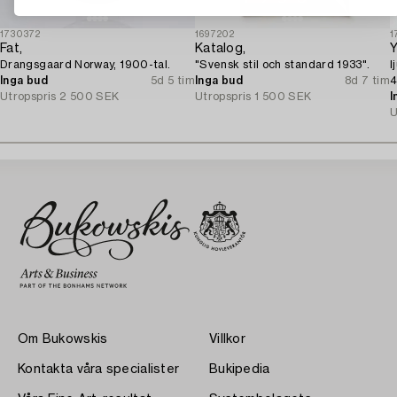
1730372
1697202
1
Fat,
Katalog,
Y
Drangsgaard Norway, 1900-tal.
"Svensk stil och standard 1933".
l
Inga bud
5d 5 tim
Inga bud
8d 7 tim
4
Utropspris
2 500 SEK
Utropspris
1 500 SEK
I
U
Om Bukowskis
Villkor
Kontakta våra specialister
Bukipedia