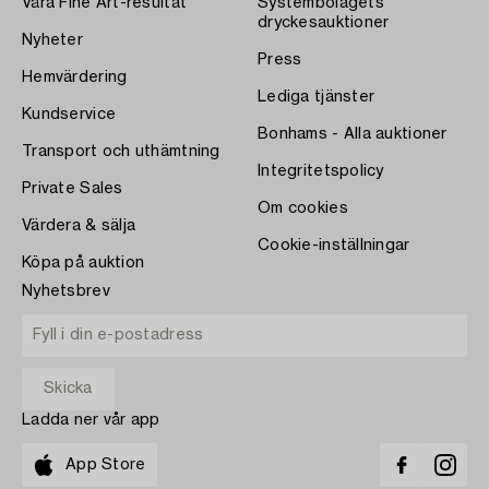
Våra Fine Art-resultat
Systembolagets
dryckesauktioner
Nyheter
Press
Hemvärdering
Lediga tjänster
Kundservice
Bonhams - Alla auktioner
Transport och uthämtning
Integritetspolicy
Private Sales
Om cookies
Värdera & sälja
Cookie-inställningar
Köpa på auktion
Nyhetsbrev
Ladda ner vår app
App Store