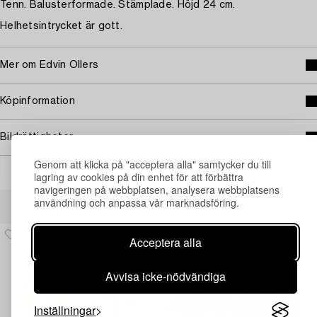
Tenn. Balusterformade. Stämplade. Höjd 24 cm.
Helhetsintrycket är gott.
Mer om Edvin Ollers
Köpinformation
Bildrättigheter
Genom att klicka på "acceptera alla" samtycker du till
lagring av cookies på din enhet för att förbättra
navigeringen på webbplatsen, analysera webbplatsens
Andra har även tittat på
användning och anpassa vår marknadsföring.
Acceptera alla
Avvisa icke-nödvändiga
Inställningar