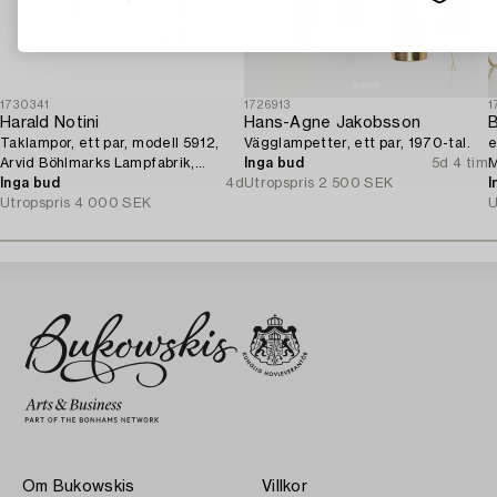
1730341
1726913
1
Harald Notini
Hans-Agne Jakobsson
B
Taklampor, ett par, modell 5912,
Vägglampetter, ett par, 1970-tal.
e
Arvid Böhlmarks Lampfabrik,
Inga bud
5d 4 tim
M
Stockholm, 1920-tal.
Inga bud
4d
Utropspris
2 500 SEK
I
Utropspris
4 000 SEK
U
Om Bukowskis
Villkor