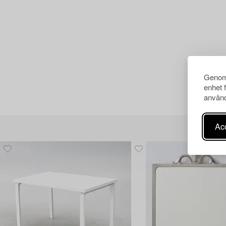
Genom 
enhet 
använd
Acc