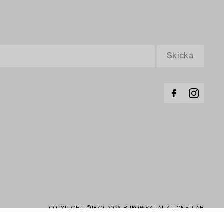
COPYRIGHT ©1870-2026 BUKOWSKI AUKTIONER AB