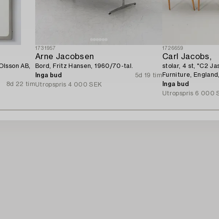
1731957
1726659
Arne Jacobsen
Carl Jacobs,
Olsson AB,
Bord, Fritz Hansen, 1960/70-tal.
stolar, 4 st, "C2 J
Furniture, England
Inga bud
5d 19 tim
8d 22 tim
Inga bud
Utropspris
4 000 SEK
Utropspris
6 000 