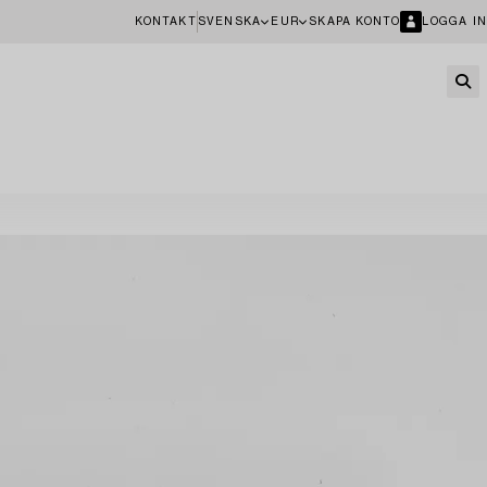
KONTAKT
SVENSKA
EUR
SKAPA KONTO
LOGGA IN