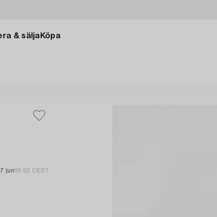
ra & sälja
Köpa
17 jun
19:52 CEST