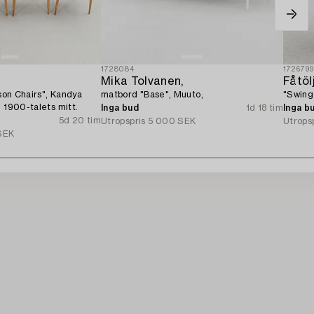
1728084
172679
Mika Tolvanen,
Fåtölj
ason Chairs", Kandya
matbord "Base", Muuto,
"Swing
, 1900-talets mitt.
Inga bud
1d 18 tim
Inga b
5d 20 tim
Utropspris
5 000 SEK
Utrops
SEK