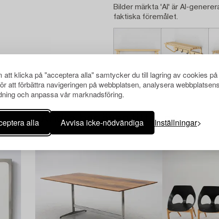
Bilder märkta 'AI' är AI-generer
faktiska föremålet.
att klicka på "acceptera alla" samtycker du till lagring av cookies på
för att förbättra navigeringen på webbplatsen, analysera webbplatsen
ning och anpassa vår marknadsföring.
Andra har även tittat på
eptera alla
Avvisa icke-nödvändiga
Inställningar