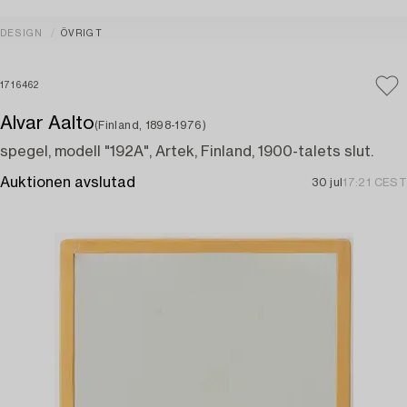
DESIGN
ÖVRIGT
1716462
Alvar Aalto
(Finland, 1898-1976)
spegel, modell "192A", Artek, Finland, 1900-talets slut.
Auktionen avslutad
30 jul
17:21 CEST