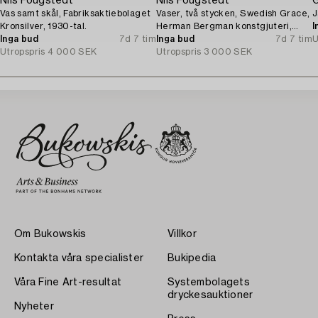
Nils Fougstedt
Nils Fougstedt
G
Vas samt skål, Fabriksaktiebolaget
Vaser, två stycken, Swedish Grace,
J
Kronsilver, 1930-tal.
Herman Bergman konstgjuteri,
I
Inga bud
7d 7 tim
Stockholm, 1930.
Inga bud
7d 7 tim
U
Utropspris
4 000 SEK
Utropspris
3 000 SEK
Om Bukowskis
Villkor
Kontakta våra specialister
Bukipedia
Våra Fine Art-resultat
Systembolagets
dryckesauktioner
Nyheter