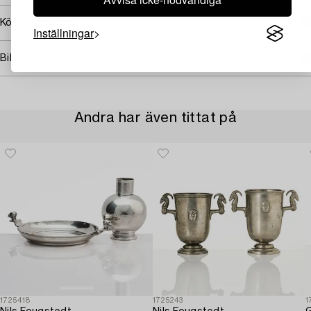
Köpinformation
Inställningar
Bildrättigheter
Andra har även tittat på
1725418
1725243
1