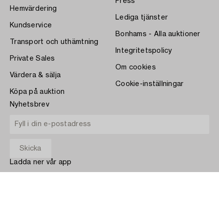
Press
Hemvärdering
Lediga tjänster
Kundservice
Bonhams - Alla auktioner
Transport och uthämtning
Integritetspolicy
Private Sales
Om cookies
Värdera & sälja
Cookie-inställningar
Köpa på auktion
Nyhetsbrev
Ladda ner vår app
App Store
BETALA MED
COPYRIGHT ©1870-2026 BUKOWSKI AUKTIONER AB