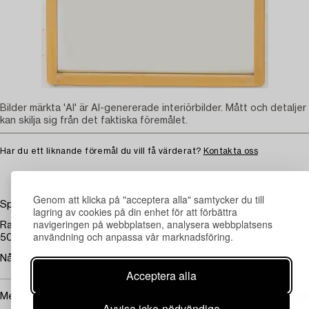
Bilder märkta 'AI' är AI-genererade interiörbilder. Mått och detaljer
kan skilja sig från det faktiska föremålet.
Har du ett liknande föremål du vill få värderat?
Kontakta oss
Genom att klicka på "acceptera alla" samtycker du till
Spegel, modell "192A", Artek, Finland, 1900-talets slut.
lagring av cookies på din enhet för att förbättra
navigeringen på webbplatsen, analysera webbplatsens
Ram av björk. Stämplad Made in Finland Artek Norrcraft. 120 x
användning och anpassa vår marknadsföring.
50 cm.
Något slitage och märken. Bakstycket med smärre skaor.
Acceptera alla
Mer om Alvar Aalto
Avvisa icke-nödvändiga