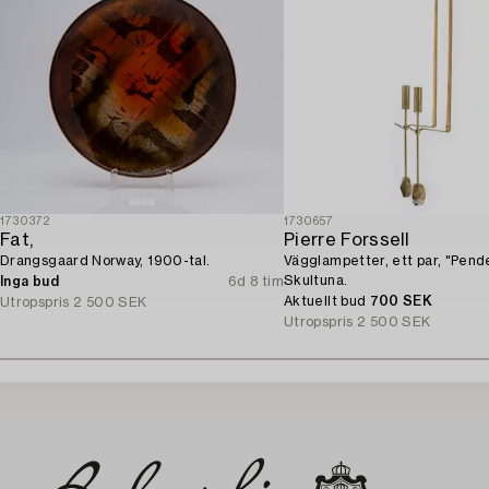
1730372
1730657
Fat,
Pierre Forssell
Drangsgaard Norway, 1900-tal.
Vägglampetter, ett par, "Pende
Skultuna.
Inga bud
6d 8 tim
Aktuellt bud
700 SEK
Utropspris
2 500 SEK
Utropspris
2 500 SEK