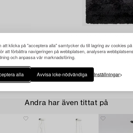
Bilder märkta 'AI' är AI-generer
faktiska föremålet.
att klicka på "acceptera alla" samtycker du till lagring av cookies på
för att förbättra navigeringen på webbplatsen, analysera webbplatsen
ning och anpassa vår marknadsföring.
eptera alla
Avvisa icke-nödvändiga
Inställningar
Andra har även tittat på