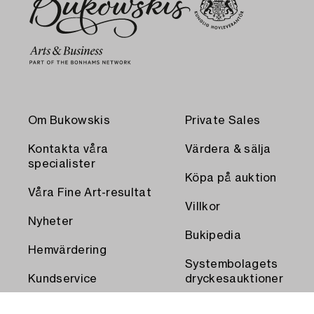
Om Bukowskis
Private Sales
Kontakta våra
Värdera & sälja
specialister
Köpa på auktion
Våra Fine Art-resultat
Villkor
Nyheter
Bukipedia
Hemvärdering
Systembolagets
Kundservice
dryckesauktioner
Transport och
Press