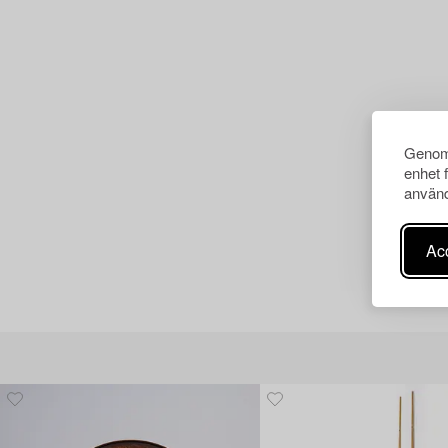
Genom 
enhet 
använd
Acc