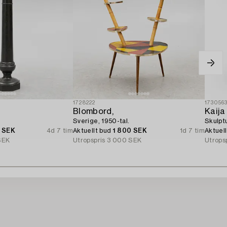
1728222
173056
Blombord,
Kaija
Sverige, 1950-tal.
Skulptu
0 SEK
4d 7 tim
Aktuellt bud
1 800 SEK
1d 7 tim
Aktuel
SEK
Utropspris
3 000 SEK
Utrops