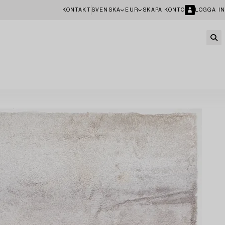
KONTAKT
SVENSKA
EUR
SKAPA KONTO
LOGGA IN