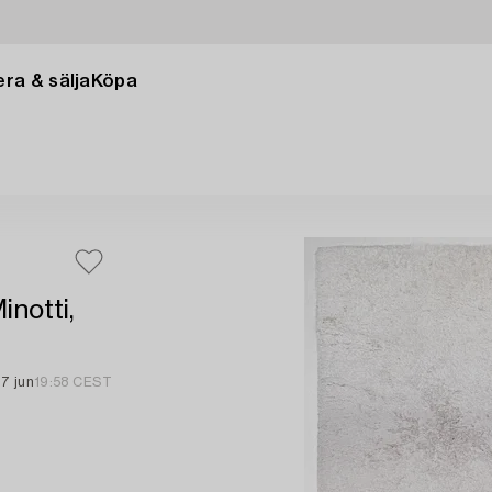
ra & sälja
Köpa
inotti,
17 jun
19:58 CEST