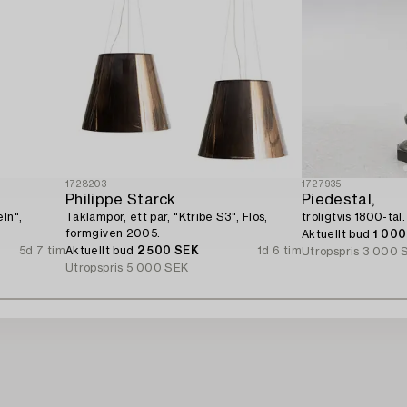
1728203
1727935
Philippe Starck
Piedestal,
ln",
Taklampor, ett par, "Ktribe S3", Flos,
troligtvis 1800-tal.
formgiven 2005.
Aktuellt bud
1 00
5d 7 tim
Aktuellt bud
2 500 SEK
1d 6 tim
Utropspris
3 000 
Utropspris
5 000 SEK