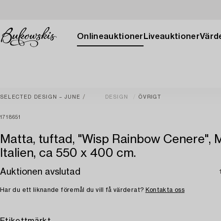
Onlineauktioner
Liveauktioner
Värde
SELECTED DESIGN – JUNE
DESIGN
ÖVRIGT
1718651
Matta, tuftad, "Wisp Rainbow Cenere", M
Italien, ca 550 x 400 cm.
Auktionen avslutad
Har du ett liknande föremål du vill få värderat?
Kontakta oss