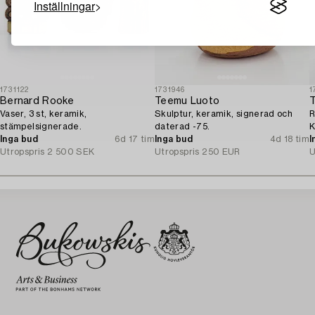
Inställningar
1731122
1731946
1
Bernard Rooke
Teemu Luoto
T
Vaser, 3 st, keramik,
Skulptur, keramik, signerad och
R
stämpelsignerade.
daterad -75.
K
Inga bud
6d 17 tim
Inga bud
4d 18 tim
I
Utropspris
2 500 SEK
Utropspris
250 EUR
U