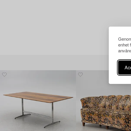
Genom 
enhet 
använd
Acc