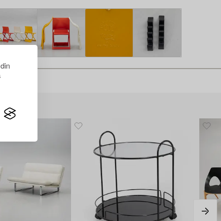
 din
s