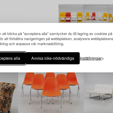
att klicka på "acceptera alla" samtycker du till lagring av cookies på
för att förbättra navigeringen på webbplatsen, analysera webbplatsen
ning och anpassa vår marknadsföring.
Andra har även tittat på
eptera alla
Avvisa icke-nödvändiga
Inställningar