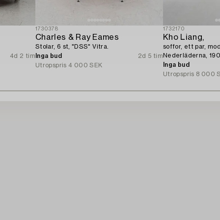
1730378
1732170
Charles & Ray Eames
Kho Liang,
Stolar, 6 st, "DSS" Vitra.
soffor, ett par, mod
Nederläderna, 1900
4d 2 tim
Inga bud
2d 5 tim
Inga bud
Utropspris
4 000 SEK
Utropspris
8 000 