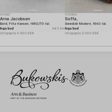
1731957
1730805
Arne Jacobsen
Soffa,
Bord, Fritz Hansen, 1960/70-tal.
Swedish Modern, 1940-tal.
Inga bud
6d 5 tim
Inga bud
Utropspris
4 000 SEK
Utropspris
5 000 SEK