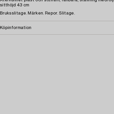
Återvunnet plast och stålram, fällbara, ställning medfölje
sitthöjd 43 cm
Bruksslitage. Märken. Repor. Slitage.
Köpinformation