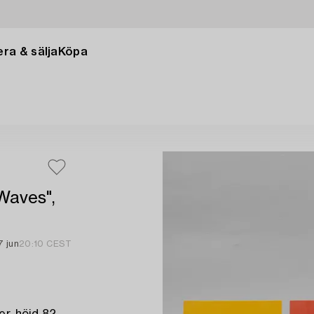
ra & sälja
Köpa
 Waves",
7 jun
20:10 CEST