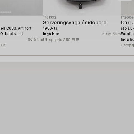
1731302
1726659
Serveringsvagn / sidobord,
Carl 
ell C683, Artifort,
1980-tal.
stolar,
-talets slut.
Furnitu
Inga bud
6 tim 59m
6d 5 tim
Inga b
Utropspris
250 EUR
SEK
Utrops