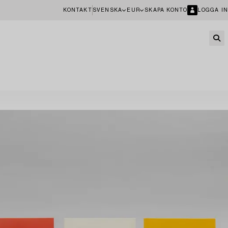
KONTAKT
SVENSKA
EUR
SKAPA KONTO
LOGGA IN