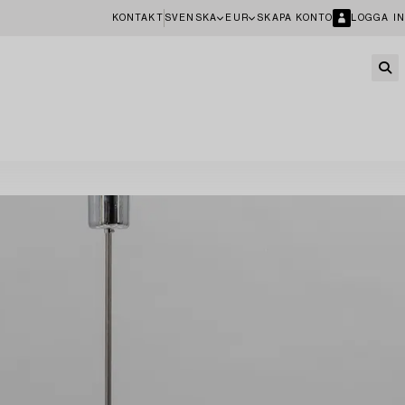
KONTAKT
SVENSKA
EUR
SKAPA KONTO
LOGGA IN