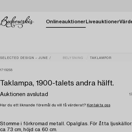
Onlineauktioner
Liveauktioner
Värde
SELECTED DESIGN – JUNE
BELYSNING
TAKLAMPOR
1719258
Taklampa, 1900-talets andra hälft.
Auktionen avslutad
1
Har du ett liknande föremål du vill få värderat?
Kontakta oss
Stomme i förkromad metall. Opalglas. För åtta ljuskällor
ca 73 cm, höjd ca 60 cm.