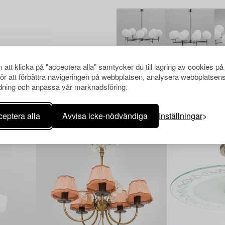
att klicka på "acceptera alla" samtycker du till lagring av cookies på
för att förbättra navigeringen på webbplatsen, analysera webbplatsen
ning och anpassa vår marknadsföring.
Andra har även tittat på
eptera alla
Avvisa icke-nödvändiga
Inställningar