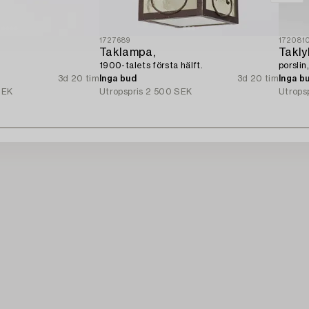
1727689
172081
Taklampa,
Takly
1900-talets första hälft.
porslin
3d 20 tim
Inga bud
3d 20 tim
Inga b
SEK
Utropspris
2 500 SEK
Utrops