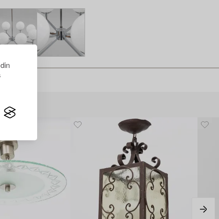
 din
s