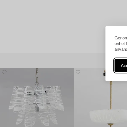
Genom 
enhet 
använd
Acc