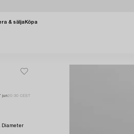
ra & sälja
Köpa
7 jun
20:30 CEST
. Diameter