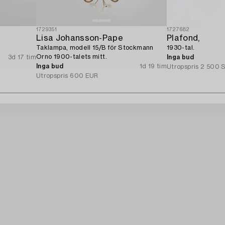
1729351
1727682
Lisa Johansson-Pape
Plafond,
Taklampa, modell 15/B för Stockmann
1930-tal.
Orno 1900-talets mitt.
3d 17 tim
Inga bud
Inga bud
1d 19 tim
Utropspris
2 500 
Utropspris
600 EUR