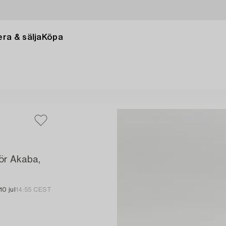
ra & sälja
Köpa
för Akaba,
10 jul
14:55 CEST