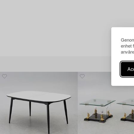
Genom 
enhet 
använd
Acc