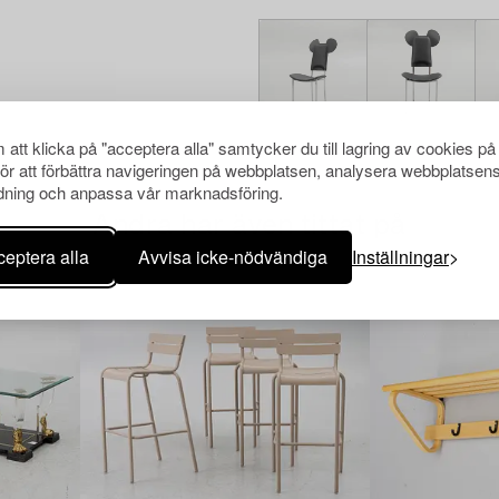
att klicka på "acceptera alla" samtycker du till lagring av cookies på
för att förbättra navigeringen på webbplatsen, analysera webbplatsen
ning och anpassa vår marknadsföring.
Andra har även tittat på
eptera alla
Avvisa icke-nödvändiga
Inställningar