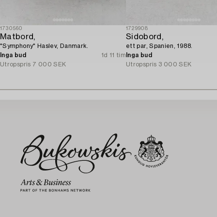
1730560
1729908
Matbord,
Sidobord,
"Symphony" Haslev, Danmark.
ett par, Spanien, 1988.
Inga bud
1d 11 tim
Inga bud
Utropspris
7 000 SEK
Utropspris
3 000 SEK