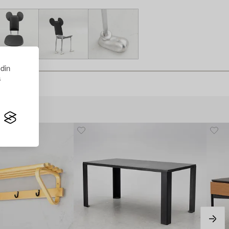
 din
s