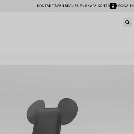
KONTAKT
SVENSKA
EUR
SKAPA KONTO
LOGGA IN