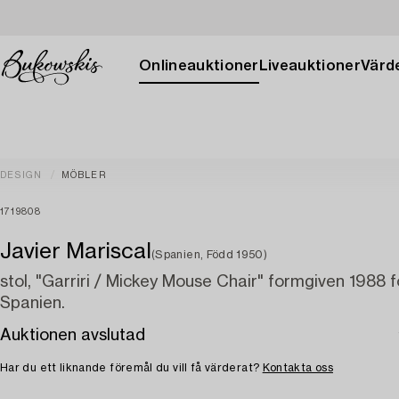
Onlineauktioner
Liveauktioner
Värde
DESIGN
MÖBLER
1719808
Javier Mariscal
(Spanien, Född 1950)
stol, "Garriri / Mickey Mouse Chair" formgiven 1988 
Spanien.
Auktionen avslutad
Har du ett liknande föremål du vill få värderat?
Kontakta oss