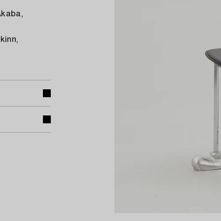
Akaba,
kinn,