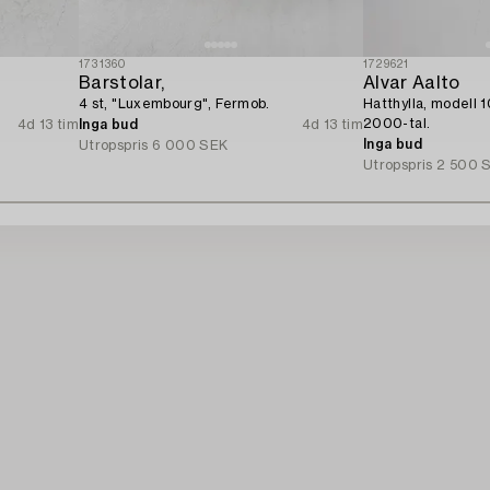
1731360
1729621
Barstolar,
Alvar Aalto
4 st, "Luxembourg", Fermob.
Hatthylla, modell 1
2000-tal.
4d 13 tim
Inga bud
4d 13 tim
Inga bud
Utropspris
6 000 SEK
Utropspris
2 500 