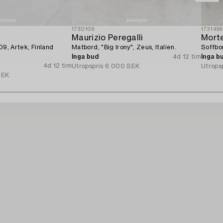
1730109
1731499
Maurizio Peregalli
Mort
09, Artek, Finland
Matbord, "Big Irony", Zeus, Italien.
Soffbo
Inga bud
4d 12 tim
Inga b
4d 12 tim
Utropspris
6 000 SEK
Utrops
SEK