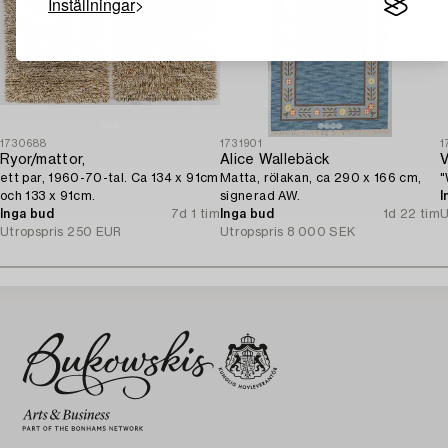
Inställningar
1730688
1731901
1
Ryor/mattor,
Alice Wallebäck
V
ett par, 1960-70-tal. Ca 134 x 91cm
Matta, rölakan, ca 290 x 166 cm,
"
och 133 x 91cm.
signerad AW.
I
Inga bud
7d 1 tim
Inga bud
1d 22 tim
U
Utropspris
250 EUR
Utropspris
8 000 SEK