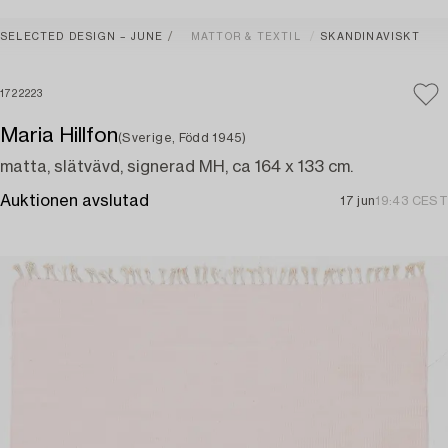
SELECTED DESIGN – JUNE
MATTOR & TEXTIL
SKANDINAVISKT
1722223
Maria Hillfon
(Sverige, Född 1945)
matta, slätvävd, signerad MH, ca 164 x 133 cm.
Auktionen avslutad
17 jun
19:43 CEST