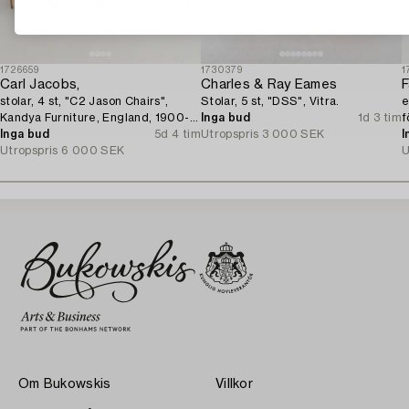
1726659
1730379
1
Carl Jacobs,
Charles & Ray Eames
F
stolar, 4 st, "C2 Jason Chairs",
Stolar, 5 st, "DSS", Vitra.
e
Kandya Furniture, England, 1900-
Inga bud
1d 3 tim
f
talets mitt.
Inga bud
5d 4 tim
Utropspris
3 000 SEK
I
Utropspris
6 000 SEK
U
Om Bukowskis
Villkor