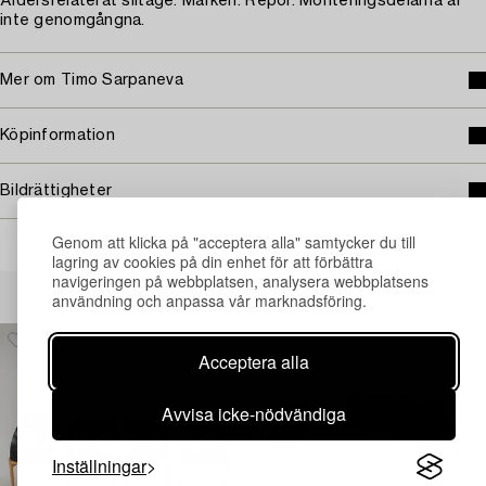
Åldersrelaterat slitage. Märken. Repor. Monteringsdelarna är
inte genomgångna.
Mer om Timo Sarpaneva
Köpinformation
Bildrättigheter
Genom att klicka på "acceptera alla" samtycker du till
lagring av cookies på din enhet för att förbättra
navigeringen på webbplatsen, analysera webbplatsens
Andra har även tittat på
användning och anpassa vår marknadsföring.
Acceptera alla
Avvisa icke-nödvändiga
Inställningar