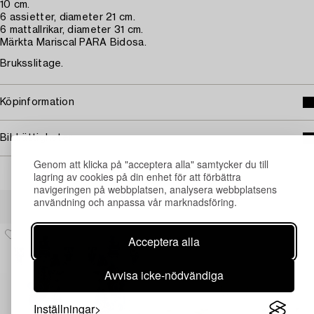
10 cm.
6 assietter, diameter 21 cm.
6 mattallrikar, diameter 31 cm.
Märkta Mariscal PARA Bidosa.
Bruksslitage.
Köpinformation
Bildrättigheter
Genom att klicka på "acceptera alla" samtycker du till
lagring av cookies på din enhet för att förbättra
navigeringen på webbplatsen, analysera webbplatsens
Andra har även tittat på
användning och anpassa vår marknadsföring.
Acceptera alla
Avvisa icke-nödvändiga
Inställningar