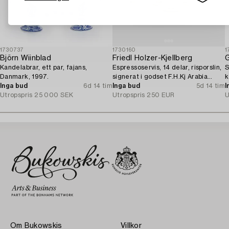
1730737
1730160
1
Björn Wiinblad
Friedl Holzer-Kjellberg
G
Kandelabrar, ett par, fajans,
Espressoservis, 14 delar, risporslin,
S
Danmark, 1997.
signerat i godset F.H.Kj Arabia
k
Inga bud
6d 14 tim
Finland.
Inga bud
5d 14 tim
I
Utropspris
25 000 SEK
Utropspris
250 EUR
U
Om Bukowskis
Villkor