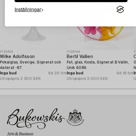
Inställningar
1726164
1726144
1
Wilke Adolfsson
Bertil Vallien
O
Pokalglas, Sverige, Signerat och
Fat, glas, Kosta, Signerat B Vallin,
G
daterat -87.
Unik 6089.
N
Inga bud
6d 20 tim
Inga bud
6d 18 tim
I
Utropspris
2 500 SEK
Utropspris
5 000 SEK
U