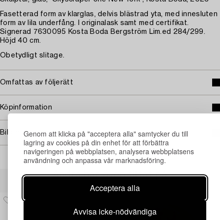
Fasetterad form av klarglas, delvis blästrad yta, med innesluten
form av lila underfång. I originalask samt med certifikat.
Signerad 7630095 Kosta Boda Bergström Lim.ed 284/299.
Höjd 40 cm.
Obetydligt slitage.
Omfattas av följerätt
Köpinformation
Genom att klicka på "acceptera alla" samtycker du till
Bildrättigheter
lagring av cookies på din enhet för att förbättra
navigeringen på webbplatsen, analysera webbplatsens
användning och anpassa vår marknadsföring.
Andra har även tittat på
Acceptera alla
Avvisa icke-nödvändiga