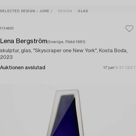
SELECTED DESIGN – JUNE
DESIGN
GLAS
1724823
Lena Bergström
(Sverige, Född 1961)
skulptur, glas, "Skyscraper one New York", Kosta Boda,
2023
Auktionen avslutad
17 jun
19:37 CEST